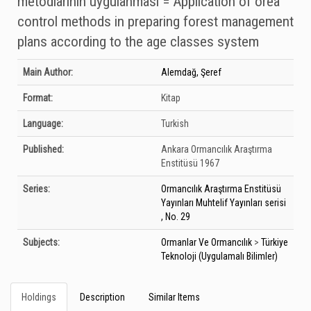
metodlarının uygulanması = Application of orea
control methods in preparing forest management
plans according to the age classes system
Bibliographic Details
Main Author:
Alemdağ, Şeref
Format:
Kitap
Language:
Turkish
Published:
Ankara
Ormancılık Araştırma
Enstitüsü
1967
Series:
Ormancılık Araştırma Enstitüsü
Yayınları Muhtelif Yayınları serisi
, No. 29
Subjects:
Ormanlar Ve Ormancılık
>
Türkiye
Teknoloji (Uygulamalı Bilimler)
Holdings
Description
Similar Items