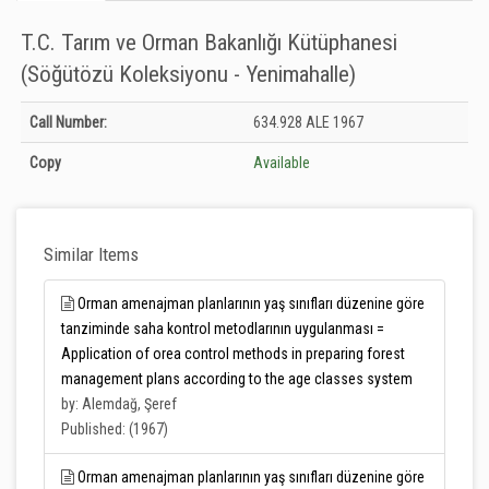
T.C. Tarım ve Orman Bakanlığı Kütüphanesi
(Söğütözü Koleksiyonu - Yenimahalle)
Holdings details from T.C. Tarım ve Orman Bakanlığı Kütüphanesi (Söğütözü
Call Number:
634.928 ALE 1967
Koleksiyonu - Yenimahalle): Unknown
Copy
Available
Similar Items
Orman amenajman planlarının yaş sınıfları düzenine göre
tanziminde saha kontrol metodlarının uygulanması =
Application of orea control methods in preparing forest
management plans according to the age classes system
by: Alemdağ, Şeref
Published: (1967)
Orman amenajman planlarının yaş sınıfları düzenine göre