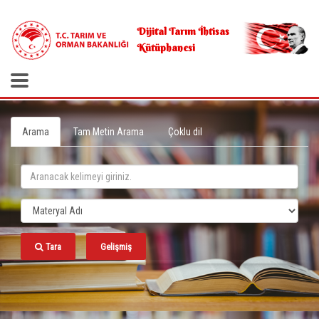
.
Dijital Tarım İhtisas
Kütüphanesi
Arama
Tam Metin Arama
Çoklu dil
Tara
Gelişmiş