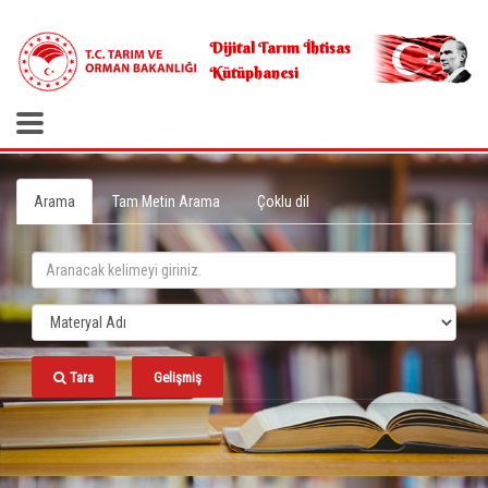
.
Dijital Tarım İhtisas
Kütüphanesi
Arama
Tam Metin Arama
Çoklu dil
Tara
Gelişmiş