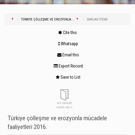
TÜRKIYE ÇÖLLEŞME VE EROZYONLA...
SIMILAR ITEMS
Cite this
Whatsapp
Email this
Export Record
Save to List
Türkiye çölleşme ve erozyonla mücadele
faaliyetleri 2016.