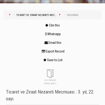
TICARET VE ZIRAAT NEZARETI MEC...
HOLDINGS
Cite this
Whatsapp
Email this
Export Record
Save to List
Ticaret ve Ziraat Nezareti Mecmuası : 3. yıl, 22.
sayı.