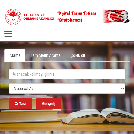
.
Dijital Tarım İhtisas
Kütüphanesi
Arama
Tam Metin Arama
Çoklu dil
Tara
Gelişmiş