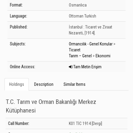
Bibliographic Details
Format:
Osmanlıca
Language:
Ottoman Turkish
Published:
İstanbul :
Ticaret ve Ziraat
Nezareti,
[1914].
Subjects:
Ormancılık - Genel Konular
>
Ticaret
Tarım – Genel
>
Ekonomi
Online Access:
Tam Metin Erişim
Holdings
Description
Similar Items
T.C. Tarım ve Orman Bakanlığı Merkez
Kütüphanesi
Holdings details from T.C. Tarım ve Orman Bakanlığı Merkez Kütüphanesi:
Call Number:
K01 TİC 1914 [Dergi]
Unknown