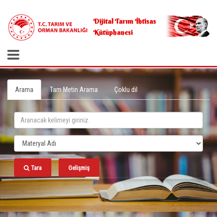
.
Dijital Tarım İhtisas
Kütüphanesi
Arama
Tam Metin Arama
Çoklu dil
Tara
Gelişmiş