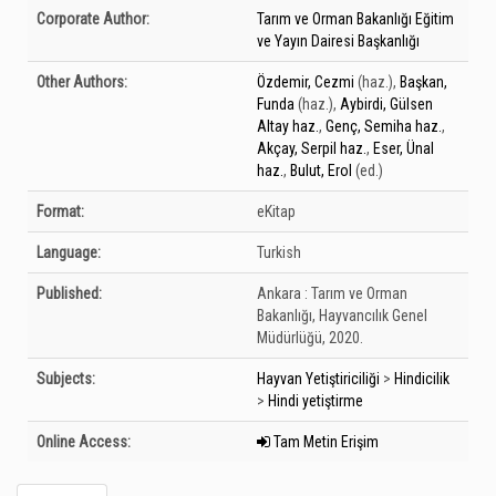
Bibliographic Details
Corporate Author:
Tarım ve Orman Bakanlığı Eğitim
ve Yayın Dairesi Başkanlığı
Other Authors:
Özdemir, Cezmi
(haz.)
,
Başkan,
Funda
(haz.)
,
Aybirdi, Gülsen
Altay haz.
,
Genç, Semiha haz.
,
Akçay, Serpil haz.
,
Eser, Ünal
haz.
,
Bulut, Erol
(ed.)
Format:
eKitap
Language:
Turkish
Published:
Ankara :
Tarım ve Orman
Bakanlığı, Hayvancılık Genel
Müdürlüğü,
2020.
Subjects:
Hayvan Yetiştiriciliği
>
Hindicilik
>
Hindi yetiştirme
Online Access:
Tam Metin Erişim