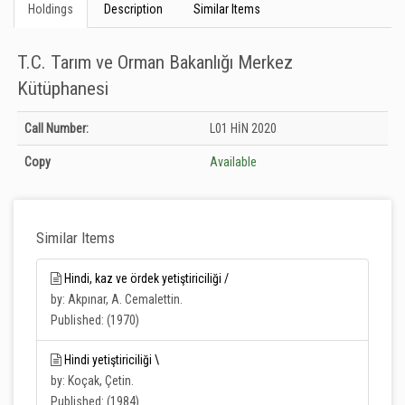
Holdings
Description
Similar Items
T.C. Tarım ve Orman Bakanlığı Merkez
Kütüphanesi
Holdings details from T.C. Tarım ve Orman Bakanlığı Merkez Kütüphanesi:
Call Number:
L01 HİN 2020
Unknown
Copy
Available
Similar Items
Hindi, kaz ve ördek yetiştiriciliği /
by: Akpınar, A. Cemalettin.
Published: (1970)
Hindi yetiştiriciliği \
by: Koçak, Çetin.
Published: (1984)