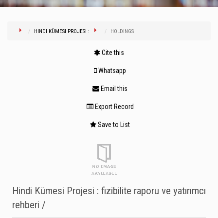
HINDI KÜMESI PROJESI :
HOLDINGS
Cite this
Whatsapp
Email this
Export Record
Save to List
Hindi Kümesi Projesi : fizibilite raporu ve yatırımcı
rehberi /