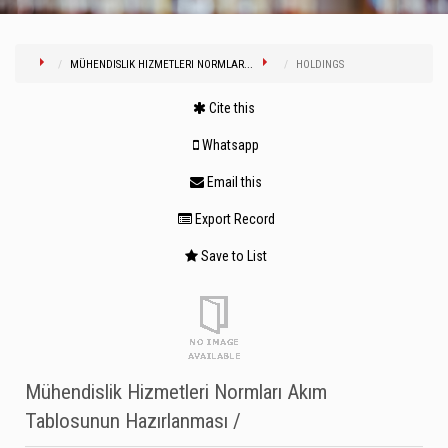
MÜHENDISLIK HIZMETLERI NORMLAR...
HOLDINGS
Cite this
Whatsapp
Email this
Export Record
Save to List
Mühendislik Hizmetleri Normları Akım
Tablosunun Hazırlanması /