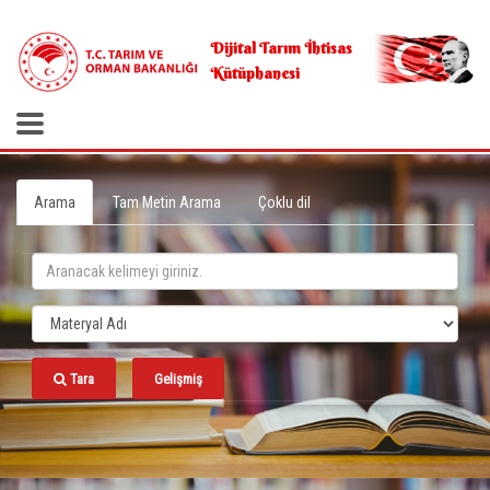
.
Dijital Tarım İhtisas
Kütüphanesi
Arama
Tam Metin Arama
Çoklu dil
Tara
Gelişmiş