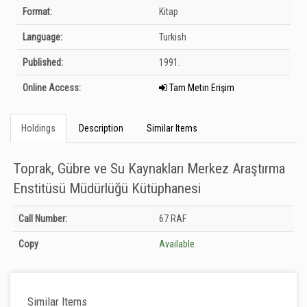
Bibliographic Details
Format:
Kitap
Language:
Turkish
Published:
1991.
Online Access:
Tam Metin Erişim
Holdings
Description
Similar Items
Toprak, Gübre ve Su Kaynakları Merkez Araştırma
Enstitüsü Müdürlüğü Kütüphanesi
Holdings details from Toprak, Gübre ve Su Kaynakları Merkez Araştırma
Call Number:
67 RAF
Enstitüsü Müdürlüğü Kütüphanesi: Unknown
Copy
Available
Similar Items