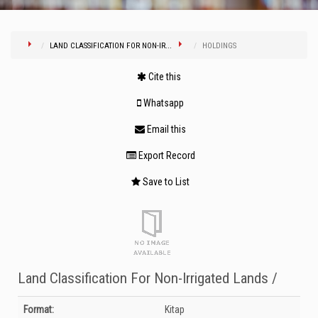
LAND CLASSIFICATION FOR NON-IR...
HOLDINGS
Cite this
Whatsapp
Email this
Export Record
Save to List
Land Classification For Non-Irrigated Lands /
Bibliographic Details
Format:
Kitap