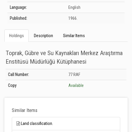
Language:
English
Published:
1966.
Holdings
Description
Similar Items
Toprak, Gübre ve Su Kaynakları Merkez Araştırma
Enstitüsü Müdürlüğü Kütüphanesi
Holdings details from Toprak, Gübre ve Su Kaynakları Merkez Araştırma
Call Number:
77 RAF
Enstitüsü Müdürlüğü Kütüphanesi: Unknown
Copy
Available
Similar Items
Land classification.