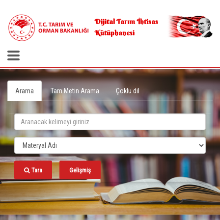
.
Dijital Tarım İhtisas
Kütüphanesi
Arama
Tam Metin Arama
Çoklu dil
Tara
Gelişmiş