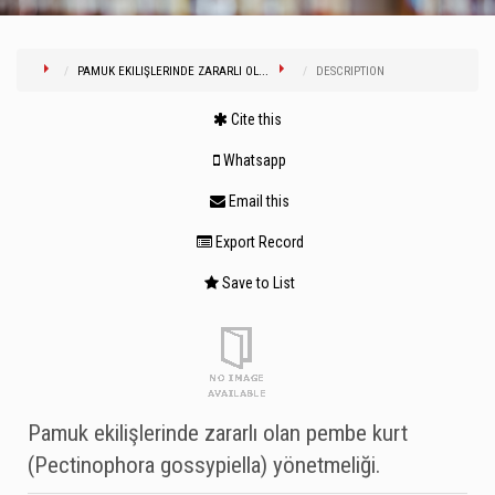
PAMUK EKILIŞLERINDE ZARARLI OL...
DESCRIPTION
Cite this
Whatsapp
Email this
Export Record
Save to List
Pamuk ekilişlerinde zararlı olan pembe kurt
(Pectinophora gossypiella) yönetmeliği.