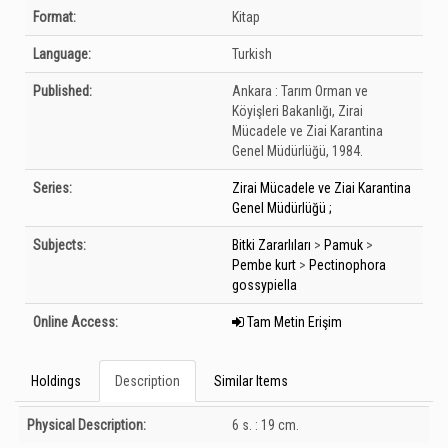
Bibliographic Details
Format:
Kitap
Language:
Turkish
Published:
Ankara :
Tarım Orman ve
Köyişleri Bakanlığı, Zirai
Mücadele ve Ziai Karantina
Genel Müdürlüğü,
1984.
Series:
Zirai Mücadele ve Ziai Karantina
Genel Müdürlüğü ;
Subjects:
Bitki Zararlıları
>
Pamuk
>
Pembe kurt
>
Pectinophora
gossypiella
Online Access:
Tam Metin Erişim
Holdings
Description
Similar Items
Description
Physical Description:
6 s. : 19 cm.