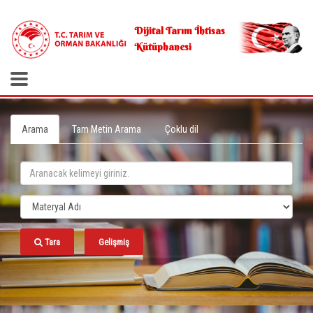
.
Dijital Tarım İhtisas
Kütüphanesi
Arama
Tam Metin Arama
Çoklu dil
Tara
Gelişmiş