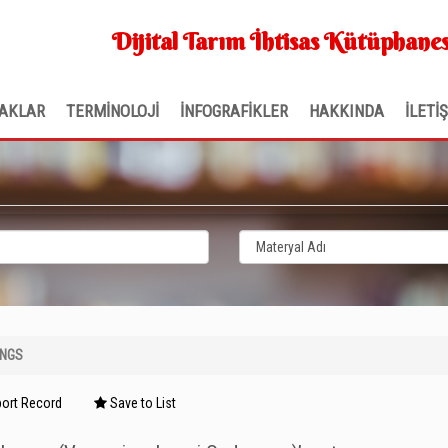
Dijital Tarım İhtisas Kütüphanes
AKLAR
TERMİNOLOJİ
İNFOGRAFİKLER
HAKKINDA
İLETİ
INGS
ort Record
Save to List