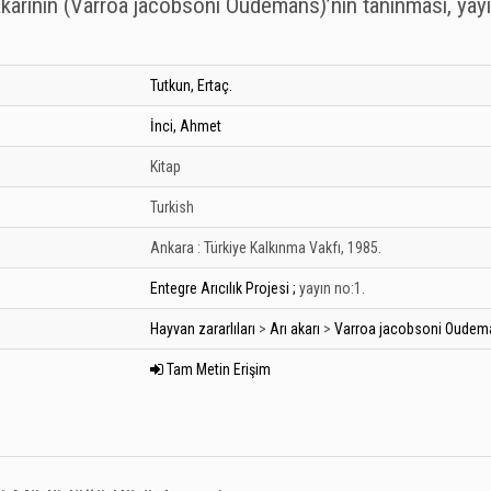
akarının (Varroa jacobsoni Oudemans)’nın tanınması, yayıl
Tutkun, Ertaç.
İnci, Ahmet
Kitap
Turkish
Ankara :
Türkiye Kalkınma Vakfı,
1985.
Entegre Arıcılık Projesi ;
yayın no:1.
Hayvan zararlıları
>
Arı akarı
>
Varroa jacobsoni Oudem
Tam Metin Erişim