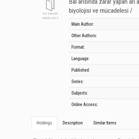
Bal arısında zarar yapan arı 
biyolojisi ve mücadelesi /
Bibliographic Details
Main Author:
Other Authors:
Format:
Language:
Published:
Series:
Subjects:
Online Access:
Holdings
Description
Similar Items