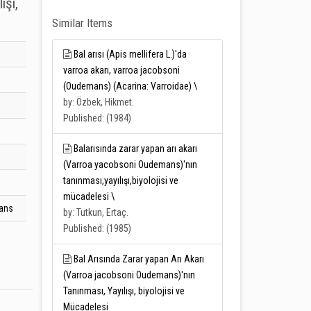
ışı,
Similar Items
Bal arısı (Apis mellifera L.)'da
varroa akarı, varroa jacobsoni
(Oudemans) (Acarina: Varroidae) \
by: Özbek, Hikmet.
Published: (1984)
Balarısında zarar yapan arı akarı
(Varroa yacobsoni Oudemans)'nın
tanınması,yayılışı,biyolojisi ve
mücadelesi \
ans
by: Tutkun, Ertaç.
Published: (1985)
Bal Arısında Zarar yapan Arı Akarı
(Varroa jacobsoni Oudemans)'nın
Tanınması, Yayılışı, biyolojisi ve
Mücadelesi