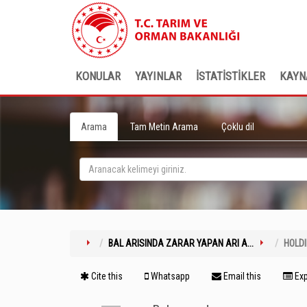
KONULAR
YAYINLAR
İSTATİSTİKLER
KAYN
Arama
Tam Metin Arama
Çoklu dil
BAL ARISINDA ZARAR YAPAN ARI A...
HOLD
Cite this
Whatsapp
Email this
Exp