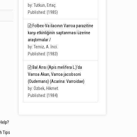
by: Tutkun, Ertaç.
Published: (1985)
Folbex-Va ilacının Varroa parazitine
karşı etkinliğinin saptanması üzerine
araştırmalar /
by: Temiz, A. İnci.
Published: (1983)
Bal Arısı (Apis melifera L.)'da
Varroa Akarı, Varroa jacobsoni
(Oudemans) (Acarina: Varroidae)
by: Özbek, Hikmet.
Published: (1984)
Help?
h Tips