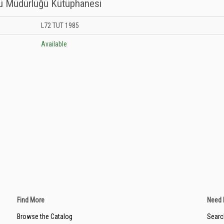
sü Müdürlüğü Kütüphanesi
titüsü Müdürlüğü Kütüphanesi: Unknown
L72 TUT 1985
Available
Find More
Need 
Browse the Catalog
Searc