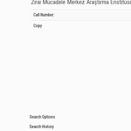
Zirai Mücadele Merkez Araştırma Enstitü
Holdings details from Zirai Mücadele Merkez Araştırma Ens
Call Number:
Copy
Search Options
Search History