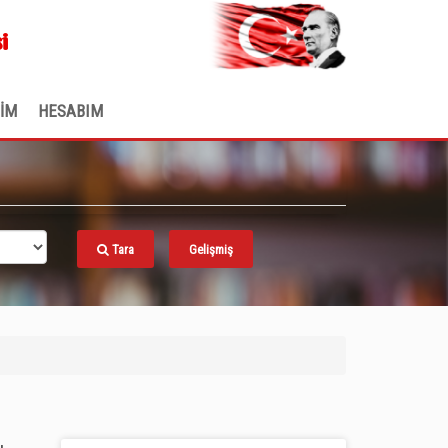
.
i
ŞİM
HESABIM
Tara
Gelişmiş