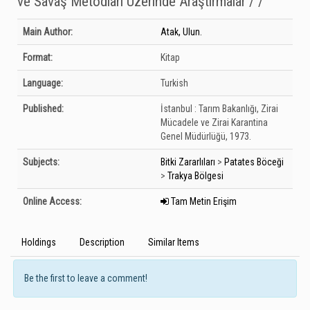
ve Savaş Metodları Üzerinde Araştırmalar / /
Bibliographic Details
Main Author:
Atak, Ulun.
Format:
Kitap
Language:
Turkish
Published:
İstanbul :
Tarım Bakanlığı, Zirai
Mücadele ve Zirai Karantina
Genel Müdürlüğü,
1973.
Subjects:
Bitki Zararlıları
>
Patates Böceği
>
Trakya Bölgesi
Online Access:
Tam Metin Erişim
Holdings
Description
Similar Items
Be the first to leave a comment!