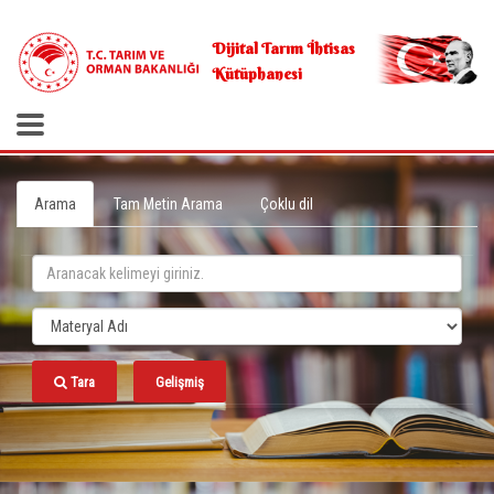
.
Dijital Tarım İhtisas
Kütüphanesi
Arama
Tam Metin Arama
Çoklu dil
Tara
Gelişmiş