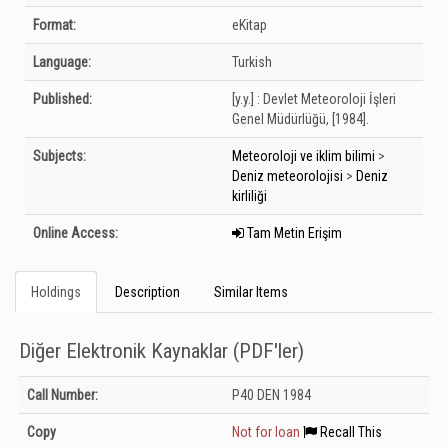
Format:
eKitap
Language:
Turkish
Published:
[y.y.] :
Devlet Meteoroloji İşleri
Genel Müdürlüğü,
[1984].
Subjects:
Meteoroloji ve iklim bilimi
>
Deniz meteorolojisi
>
Deniz
kirliliği
Online Access:
Tam Metin Erişim
Holdings
Description
Similar Items
Diğer Elektronik Kaynaklar (PDF'ler)
Holdings details from Diğer Elektronik Kaynaklar (PDF&#039;ler): Unknown
Call Number:
P40 DEN 1984
Copy
Not for loan
Recall This