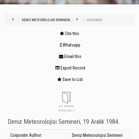
DENIZ METEOROLOJISI SEMINERI,...
HOLDINGS
Cite this
Whatsapp
Email this
Export Record
Save to List
Deniz Meteorolojisi Semineri, 19 Aralık 1984.
Bibliographic Details
Corporate Author:
Deniz Meteorolojisi Semineri