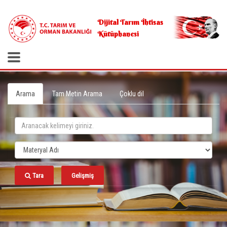
.
Dijital Tarım İhtisas
Kütüphanesi
Arama
Tam Metin Arama
Çoklu dil
Tara
Gelişmiş