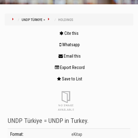
UNDP TÜRKIYE =
HOLDINGS
Cite this
Whatsapp
Email this
Export Record
Save to List
UNDP Türkiye = UNDP in Turkey.
Bibliographic Details
Format:
eKitap