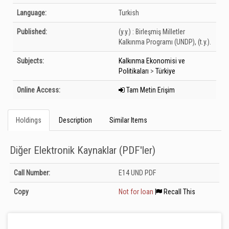
Language:
Turkish
Published:
(y.y.) :
Birleşmiş Milletler
Kalkınma Programı (UNDP),
(t.y.).
Subjects:
Kalkınma Ekonomisi ve
Politikaları
>
Türkiye
Online Access:
Tam Metin Erişim
Holdings
Description
Similar Items
Diğer Elektronik Kaynaklar (PDF'ler)
Holdings details from Diğer Elektronik Kaynaklar (PDF&#039;ler): Unknown
Call Number:
E14 UND PDF
Copy
Not for loan
Recall This