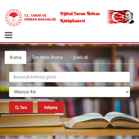
.
Dijital Tarım İhtisas
Kütüphanesi
Arama
Tam Metin Arama
Çoklu dil
Tara
Gelişmiş