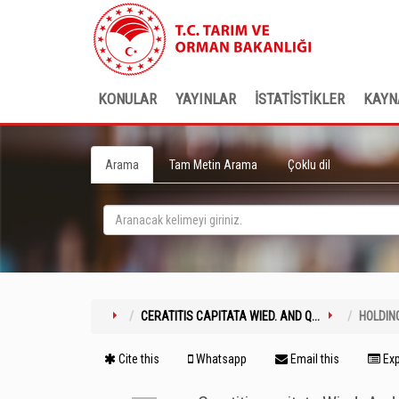
KONULAR
YAYINLAR
İSTATİSTİKLER
KAYN
Arama
Tam Metin Arama
Çoklu dil
CERATITIS CAPITATA WIED. AND Q...
HOLDIN
Cite this
Whatsapp
Email this
Exp