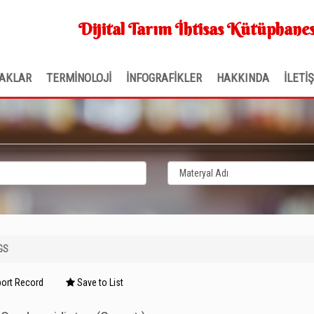
Dijital Tarım İhtisas Kütüphanes
AKLAR
TERMİNOLOJİ
İNFOGRAFİKLER
HAKKINDA
İLETİ
GS
ort Record
Save to List