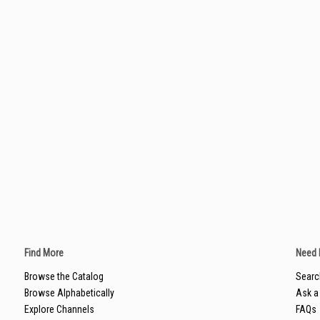
Find More
Need 
Browse the Catalog
Searc
Browse Alphabetically
Ask a 
Explore Channels
FAQs