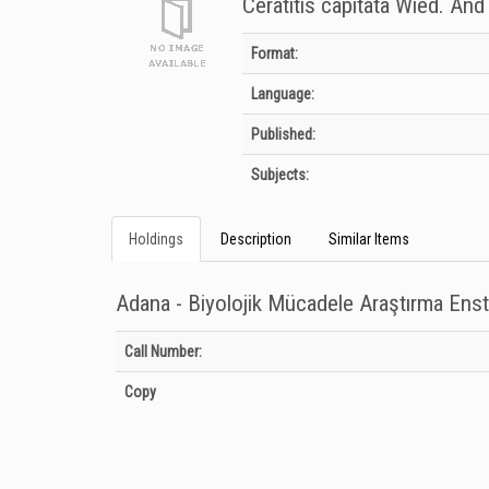
Ceratitis capitata Wied. An
Bibliographic Details
Format:
Language:
Published:
Subjects:
Holdings
Description
Similar Items
Adana - Biyolojik Mücadele Araştırma Ens
Holdings details from Adana - Biyolojik Mücadele Araştırm
Call Number:
Copy