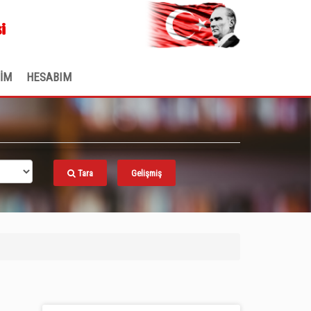
.
i
ŞİM
HESABIM
Tara
Gelişmiş