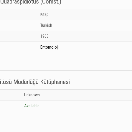
d Quadraspidiotus (Comst.)
Kitap
Turkish
1963
Entomoloji
titüsü Müdürlüğü Kütüphanesi
a Enstitüsü Müdürlüğü Kütüphanesi: Unknown
Unknown
Available