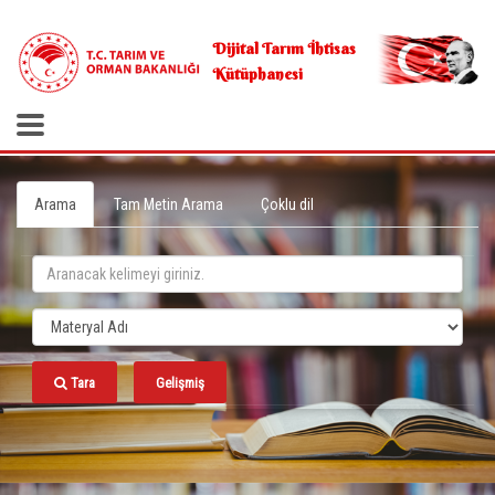
.
Dijital Tarım İhtisas
Kütüphanesi
Arama
Tam Metin Arama
Çoklu dil
Tara
Gelişmiş