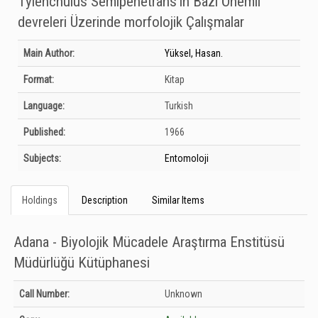
Tylenchulus Semipenetrans'ın Bazı Önemli
devreleri Üzerinde morfolojik Çalışmalar
Bibliographic Details
Main Author:
Yüksel, Hasan.
Format:
Kitap
Language:
Turkish
Published:
1966
Subjects:
Entomoloji
Holdings
Description
Similar Items
Adana - Biyolojik Mücadele Araştırma Enstitüsü
Müdürlüğü Kütüphanesi
Holdings details from Adana - Biyolojik Mücadele Araştırma Enstitüsü
Call Number:
Unknown
Müdürlüğü Kütüphanesi: Unknown