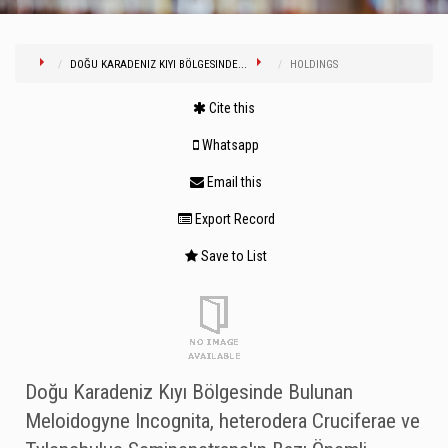
DOĞU KARADENIZ KIYI BÖLGESINDE...
HOLDINGS
Cite this
Whatsapp
Email this
Export Record
Save to List
Doğu Karadeniz Kıyı Bölgesinde Bulunan
Meloidogyne Incognita, heterodera Cruciferae ve