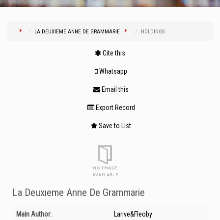
LA DEUXIEME ANNE DE GRAMMARIE
HOLDINGS
Cite this
Whatsapp
Email this
Export Record
Save to List
La Deuxıeme Anne De Grammarie
Bibliographic Details
Main Author:
Larive&Fleoby