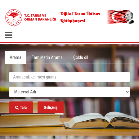
.
Dijital Tarım İhtisas
Kütüphanesi
Arama
Tam Metin Arama
Çoklu dil
Tara
Gelişmiş