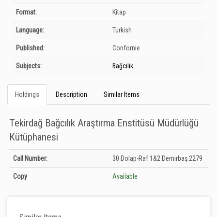
Format:
Kitap
Language:
Turkish
Published:
Confornie
Subjects:
Bağcılık
Holdings
Description
Similar Items
Tekirdağ Bağcılık Araştırma Enstitüsü Müdürlüğü
Kütüphanesi
Holdings details from Tekirdağ Bağcılık Araştırma Enstitüsü Müdürlüğü
Call Number:
30 Dolap-Raf:1&2 Demirbaş:2279
Kütüphanesi: Unknown
Copy
Available