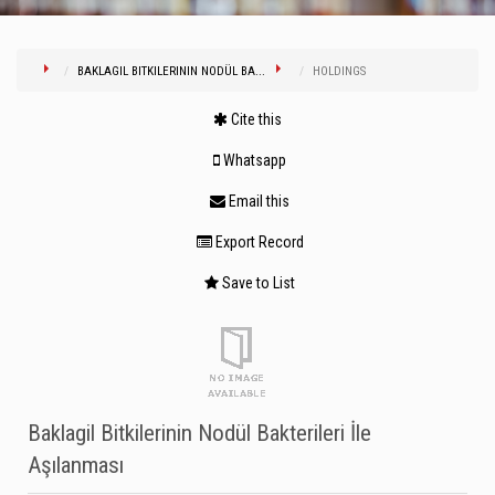
BAKLAGIL BITKILERININ NODÜL BA...
HOLDINGS
Cite this
Whatsapp
Email this
Export Record
Save to List
Baklagil Bitkilerinin Nodül Bakterileri İle
Aşılanması