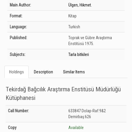
Bibliographic Details
Main Author:
Ülgen, Hikmet.
Format:
Kitap
Language:
Turkish
Published:
Toprak ve Gübre Araştırma
Enstitüsü
1975.
Subjects:
Tarla bitkileri
Holdings
Description
Similar Items
Tekirdağ Bağcılık Araştırma Enstitüsü Müdürlüğü
Kütüphanesi
Holdings details from Tekirdağ Bağcılık Araştırma Enstitüsü Müdürlüğü
Call Number:
633847 Dolap-Raf:9&2
Kütüphanesi: Unknown
Demirbaş:626
Copy
Available