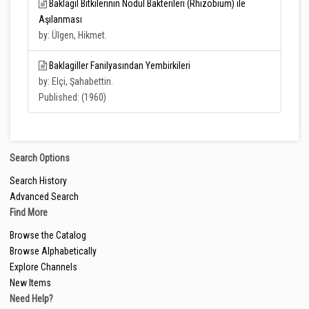
Baklagil Bitkilerinin Nodül Bakterileri (Rhizobıum) ile
Aşılanması
by: Ülgen, Hikmet.
Baklagiller Fanilyasından Yembirkileri
by: Elçi, Şahabettin.
Published: (1960)
Search Options
Search History
Advanced Search
Find More
Browse the Catalog
Browse Alphabetically
Explore Channels
New Items
Need Help?