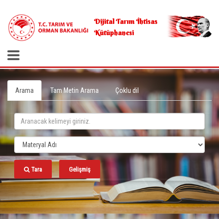
.
Dijital Tarım İhtisas
Kütüphanesi
Arama
Tam Metin Arama
Çoklu dil
Tara
Gelişmiş