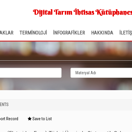
Dijital Tarım İhtisas Kütüphanes
AKLAR
TERMİNOLOJİ
İNFOGRAFİKLER
HAKKINDA
İLETİ
ENTS
ort Record
Save to List