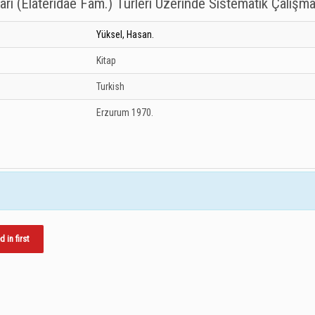
arı (Elateridae Fam.) Türleri Üzerinde Sistematik Çalışma
Yüksel, Hasan.
Kitap
Turkish
Erzurum
1970.
in first