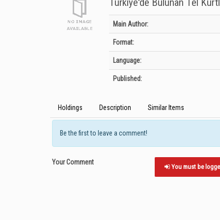
Türkiye'de Bulunan Tel Kurtl
Bibliographic Details
Main Author:
Format:
Language:
Published:
Holdings
Description
Similar Items
Be the first to leave a comment!
Your Comment
You must be logged 