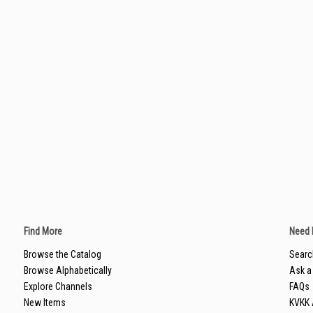
Find More
Need 
Browse the Catalog
Searc
Browse Alphabetically
Ask a 
Explore Channels
FAQs
New Items
KVKK 