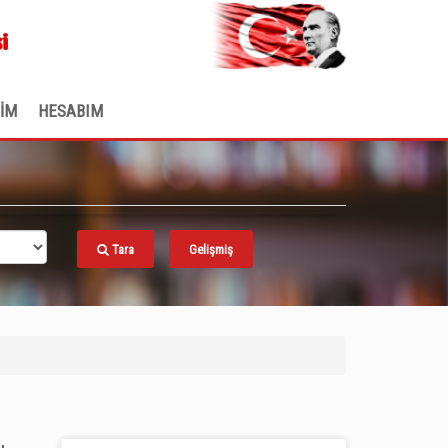
.
i
ŞİM
HESABIM
Tara
Gelişmiş