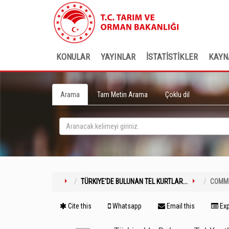
KONULAR
YAYINLAR
İSTATİSTİKLER
KAYN
Arama
Tam Metin Arama
Çoklu dil
TÜRKIYE'DE BULUNAN TEL KURTLAR...
COMM
Cite this
Whatsapp
Email this
Exp