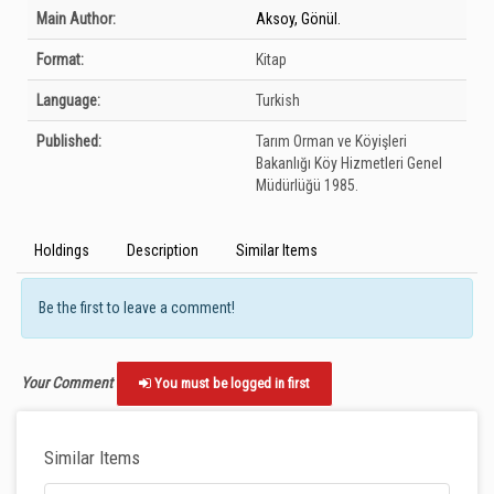
Bibliographic Details
Main Author:
Aksoy, Gönül.
Format:
Kitap
Language:
Turkish
Published:
Tarım Orman ve Köyişleri
Bakanlığı Köy Hizmetleri Genel
Müdürlüğü
1985.
Holdings
Description
Similar Items
Be the first to leave a comment!
Your Comment
You must be logged in first
Similar Items