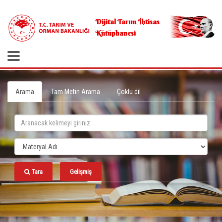
.
Dijital Tarım İhtisas
Kütüphanesi
Arama
Tam Metin Arama
Çoklu dil
Tara
Gelişmiş