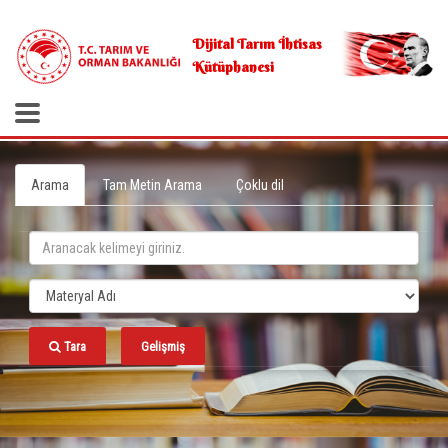
.
Dijital Tarım İhtisas
Kütüphanesi
Arama
Tam Metin Arama
Çoklu dil
Tara
Gelişmiş