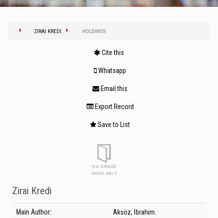
ZIRAI KREDI
HOLDINGS
Cite this
Whatsapp
Email this
Export Record
Save to List
Zirai Kredi
Bibliographic Details
Main Author:
Aksöz, İbrahim.