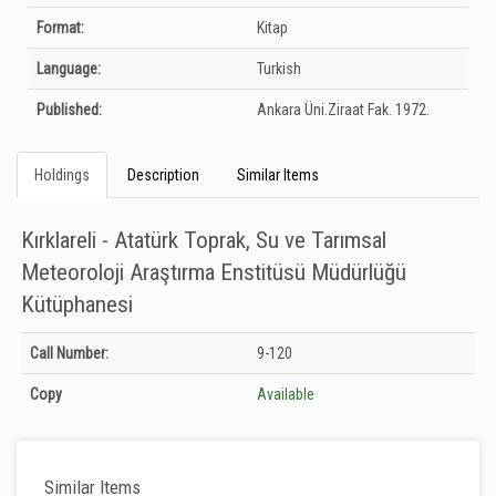
Format:
Kitap
Language:
Turkish
Published:
Ankara Üni.Ziraat Fak.
1972.
Holdings
Description
Similar Items
Kırklareli - Atatürk Toprak, Su ve Tarımsal
Meteoroloji Araştırma Enstitüsü Müdürlüğü
Kütüphanesi
Holdings details from Kırklareli - Atatürk Toprak, Su ve Tarımsal Meteoroloji
Call Number:
9-120
Araştırma Enstitüsü Müdürlüğü Kütüphanesi: Unknown
Copy
Available
Similar Items