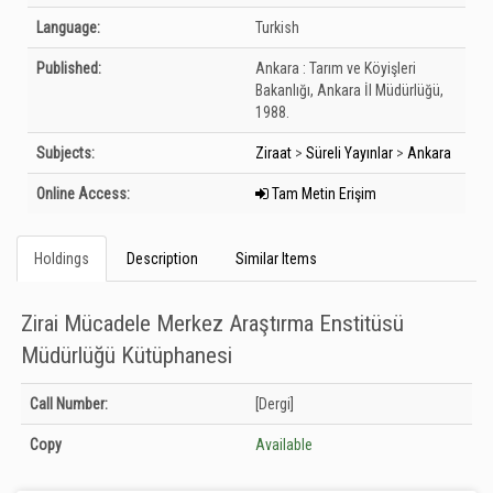
Language:
Turkish
Published:
Ankara :
Tarım ve Köyişleri
Bakanlığı, Ankara İl Müdürlüğü,
1988.
Subjects:
Ziraat
>
Süreli Yayınlar
>
Ankara
Online Access:
Tam Metin Erişim
Holdings
Description
Similar Items
Zirai Mücadele Merkez Araştırma Enstitüsü
Müdürlüğü Kütüphanesi
Holdings details from Zirai Mücadele Merkez Araştırma Enstitüsü Müdürlüğü
Call Number:
[Dergi]
Kütüphanesi: Unknown
Copy
Available