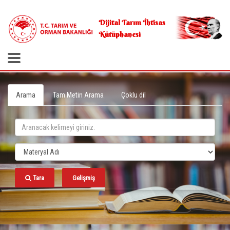
.
Dijital Tarım İhtisas
Kütüphanesi
Arama
Tam Metin Arama
Çoklu dil
Tara
Gelişmiş