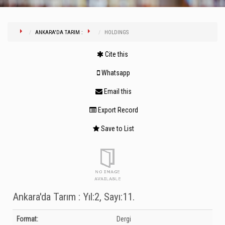
ANKARA'DA TARIM :
HOLDINGS
Cite this
Whatsapp
Email this
Export Record
Save to List
Ankara'da Tarım : Yıl:2, Sayı:11.
Bibliographic Details
Format:
Dergi