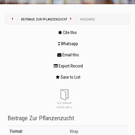
BEITRAGE ZUR PFLANZENZUCHT
HOLDINGS
Cite this
Whatsapp
Email this
Export Record
Save to List
Beıtrage Zur Pflanzenzucht
Bibliographic Details
Format:
Kitap