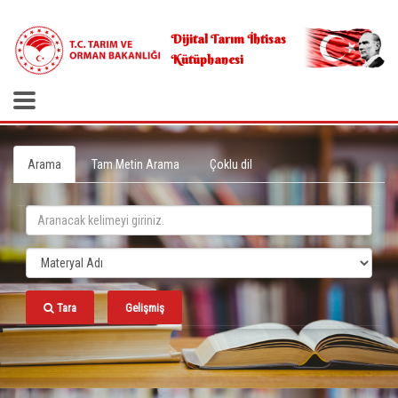
.
Dijital Tarım İhtisas
Kütüphanesi
Arama
Tam Metin Arama
Çoklu dil
Tara
Gelişmiş