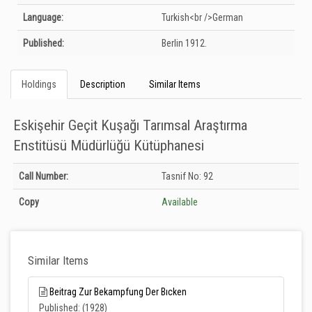
Language:
Turkish<br />German
Published:
Berlin
1912.
Holdings
Description
Similar Items
Eskişehir Geçit Kuşağı Tarımsal Araştırma
Enstitüsü Müdürlüğü Kütüphanesi
Holdings details from Eskişehir Geçit Kuşağı Tarımsal Araştırma Enstitüsü
Call Number:
Tasnif No: 92
Müdürlüğü Kütüphanesi: Unknown
Copy
Available
Similar Items
Beitrag Zur Bekampfung Der Bıcken
Published: (1928)