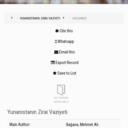
YUNANISTANIN ZIRAI VAZIYETI
HOLDINGS
Cite this
Whatsapp
Email this
Export Record
Save to List
Yunanistanın Zirai Vaziyeti
Bibliographic Details
Main Author:
Bağana, Mehmet Ali.