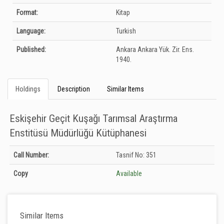
Format:
Kitap
Language:
Turkish
Published:
Ankara
Ankara Yük. Zir. Ens.
1940.
Holdings
Description
Similar Items
Eskişehir Geçit Kuşağı Tarımsal Araştırma
Enstitüsü Müdürlüğü Kütüphanesi
Holdings details from Eskişehir Geçit Kuşağı Tarımsal Araştırma Enstitüsü
Call Number:
Tasnif No: 351
Müdürlüğü Kütüphanesi: Unknown
Copy
Available
Similar Items