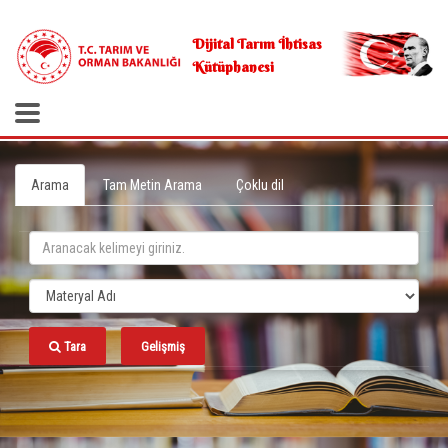
.
Dijital Tarım İhtisas
Kütüphanesi
Arama
Tam Metin Arama
Çoklu dil
Tara
Gelişmiş