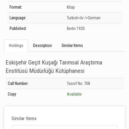
Format:
Kitap
Language:
Turkish<br />German
Published:
Berlin
1920.
Holdings
Description
Similar Items
Eskişehir Geçit Kuşağı Tarımsal Araştırma
Enstitüsü Müdürlüğü Kütüphanesi
Holdings details from Eskişehir Geçit Kuşağı Tarımsal Araştırma Enstitüsü
Call Number:
Tasnif No: 708
Müdürlüğü Kütüphanesi: Unknown
Copy
Available
Similar Items