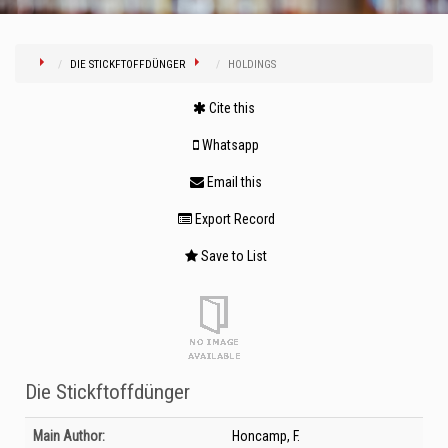
DIE STICKFTOFFDÜNGER
HOLDINGS
Cite this
Whatsapp
Email this
Export Record
Save to List
Die Stickftoffdünger
Bibliographic Details
Main Author:
Honcamp, F.