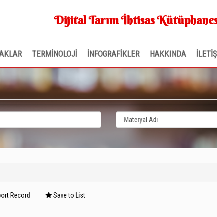
Dijital Tarım İhtisas Kütüphanes
AKLAR
TERMİNOLOJİ
İNFOGRAFİKLER
HAKKINDA
İLETİ
ort Record
Save to List