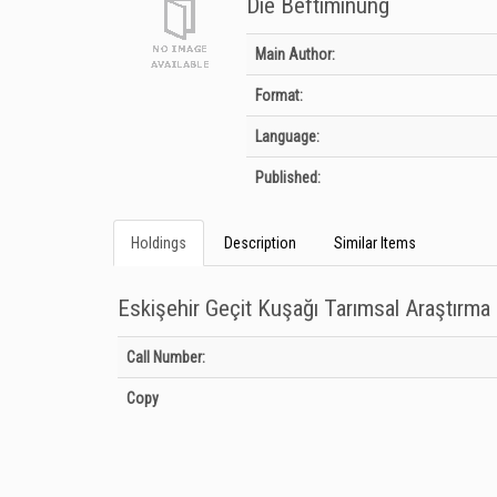
Die Beftımınung
Bibliographic Details
Main Author:
Format:
Language:
Published:
Holdings
Description
Similar Items
Eskişehir Geçit Kuşağı Tarımsal Araştırm
Holdings details from Eskişehir Geçit Kuşağı Tarımsal Araş
Call Number:
Copy