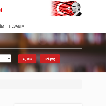
.
i
ŞİM
HESABIM
Tara
Gelişmiş