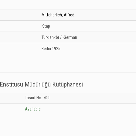
Mıtfcherlich, Alfred.
Kitap
Turkish<br />German
Berlin
1925.
a Enstitüsü Müdürlüğü Kütüphanesi
tırma Enstitüsü Müdürlüğü Kütüphanesi: Unknown
Tasnif No: 709
Available