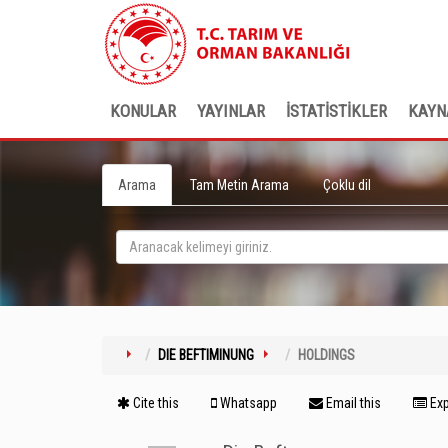
KONULAR
YAYINLAR
İSTATİSTİKLER
KAYN
Arama
Tam Metin Arama
Çoklu dil
DIE BEFTIMINUNG
HOLDINGS
Cite this
Whatsapp
Email this
Exp