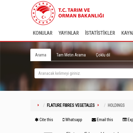
KONULAR
YAYINLAR
İSTATİSTİKLER
KAYN
Arama
Tam Metin Arama
Çoklu dil
FLATURE FIBRES VEGETALES
HOLDINGS
Cite this
Whatsapp
Email this
Exp