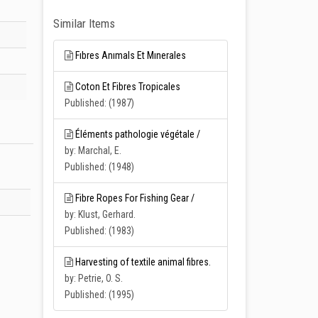
Similar Items
Fıbres Anımals Et Mınerales
Coton Et Fibres Tropicales
Published: (1987)
Éléments pathologie végétale /
by: Marchal, E.
Published: (1948)
Fibre Ropes For Fishing Gear /
by: Klust, Gerhard.
Published: (1983)
Harvesting of textile animal fibres.
by: Petrie, O. S.
Published: (1995)