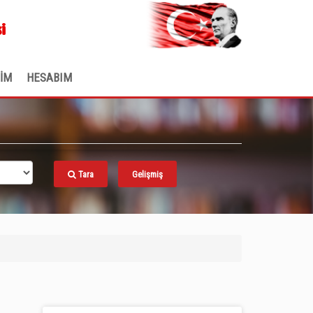
.
i
ŞİM
HESABIM
Tara
Gelişmiş