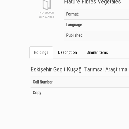
Flature Fıbres Vegetales
Bibliographic Details
Format:
Language:
Published:
Holdings
Description
Similar Items
Eskişehir Geçit Kuşağı Tarımsal Araştırm
Holdings details from Eskişehir Geçit Kuşağı Tarımsal Araş
Call Number:
Copy