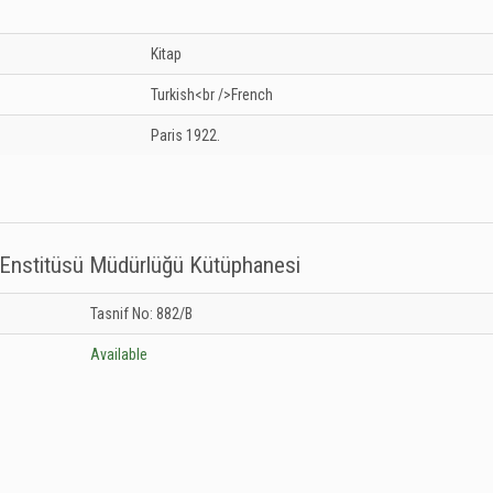
Kitap
Turkish<br />French
Paris
1922.
a Enstitüsü Müdürlüğü Kütüphanesi
tırma Enstitüsü Müdürlüğü Kütüphanesi: Unknown
Tasnif No: 882/B
Available