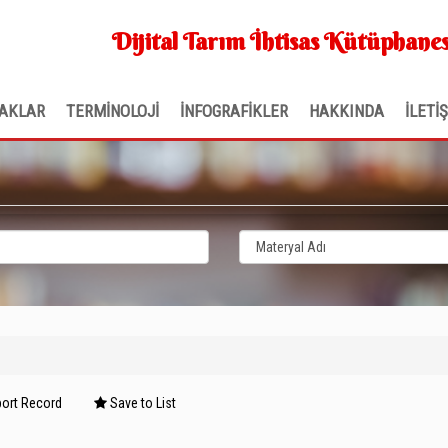
Dijital Tarım İhtisas Kütüphanes
AKLAR
TERMİNOLOJİ
İNFOGRAFİKLER
HAKKINDA
İLETİ
ort Record
Save to List