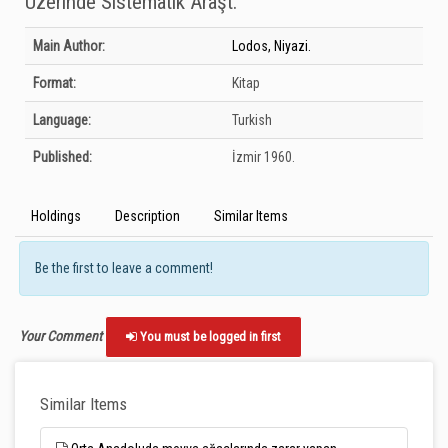
Üzerinde Sistematik Araşt.
Bibliographic Details
Main Author:
Lodos, Niyazi.
Format:
Kitap
Language:
Turkish
Published:
İzmir
1960.
Holdings
Description
Similar Items
Be the first to leave a comment!
Your Comment
You must be logged in first
Similar Items