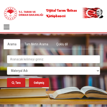
.
Dijital Tarım İhtisas
Kütüphanesi
Arama
Tam Metin Arama
Çoklu dil
Tara
Gelişmiş