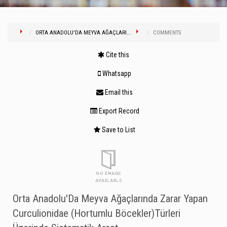
ORTA ANADOLU'DA MEYVA AĞAÇLARI...
COMMENTS
Cite this
Whatsapp
Email this
Export Record
Save to List
Orta Anadolu'Da Meyva Ağaçlarında Zarar Yapan
Curculionidae (Hortumlu Böcekler)Türleri