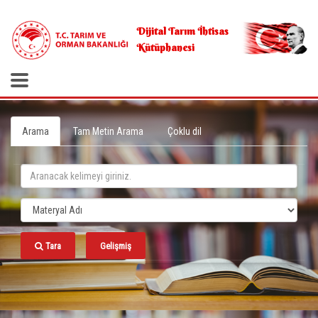
.
Dijital Tarım İhtisas
Kütüphanesi
Arama
Tam Metin Arama
Çoklu dil
Tara
Gelişmiş