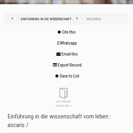
EINFÜHRUNG IN DIE WISSENSCHAFT...
HOLDINGS
Cite this
Whatsapp
Email this
Export Record
Save to List
Einführung in die wissenschaft vom leben :
ascaris /