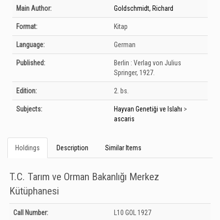
Bibliographic Details
Main Author:
Goldschmidt, Richard
Format:
Kitap
Language:
German
Published:
Berlin :
Verlag von Julius
Springer,
1927.
Edition:
2. bs.
Subjects:
Hayvan Genetiği ve Islahı
>
ascaris
Holdings
Description
Similar Items
T.C. Tarım ve Orman Bakanlığı Merkez
Kütüphanesi
Holdings details from T.C. Tarım ve Orman Bakanlığı Merkez Kütüphanesi:
Call Number:
L10 GOL 1927