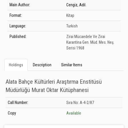
Bibliographic Details
Main Author:
Cengiz, Adil.
Format:
Kitap
Language:
Turkish
Published:
Zirai Mücaedele Ve Zirai
Karantina Gen. Müd. Mes. Neş.
Serisi
1968
Holdings
Description
Similar Items
Alata Bahçe Kültürleri Araştırma Enstitüsü
Müdürlüğü Murat Oktar Kütüphanesi
Holdings details from Alata Bahçe Kültürleri Araştırma Enstitüsü Müdürlüğü
Call Number:
Sıra No: A-4-2/87
Murat Oktar Kütüphanesi: Unknown
Copy
Available