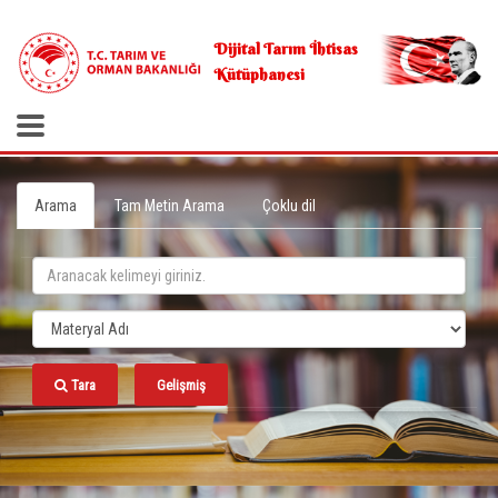
.
Dijital Tarım İhtisas
Kütüphanesi
Arama
Tam Metin Arama
Çoklu dil
Tara
Gelişmiş