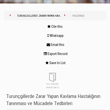
TURUNÇGILLERDE ZARAR YAPAN KAV...
HOLDINGS
Cite this
Whatsapp
Email this
Export Record
Save to List
Turunçgillerde Zarar Yapan Kavlama Hastalığının
Tanınması ve Mücadele Tedbirleri