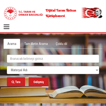
.
Dijital Tarım İhtisas
Kütüphanesi
Arama
Tam Metin Arama
Çoklu dil
Tara
Gelişmiş