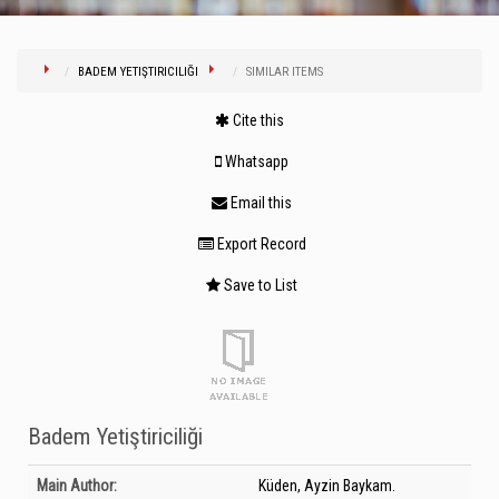
BADEM YETIŞTIRICILIĞI
SIMILAR ITEMS
Cite this
Whatsapp
Email this
Export Record
Save to List
Badem Yetiştiriciliği
Bibliographic Details
Main Author:
Küden, Ayzin Baykam.