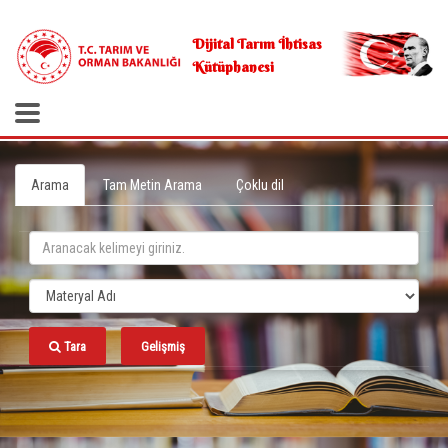
.
Dijital Tarım İhtisas
Kütüphanesi
Arama
Tam Metin Arama
Çoklu dil
Tara
Gelişmiş