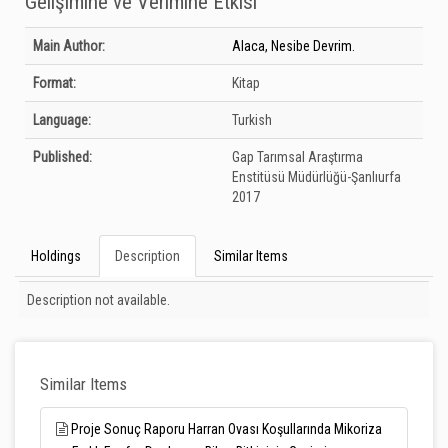
Gelişimine ve Verimine Etkisi
Bibliographic Details
Main Author:
Alaca, Nesibe Devrim.
Format:
Kitap
Language:
Turkish
Published:
Gap Tarımsal Araştırma
Enstitüsü Müdürlüğü-Şanlıurfa
2017
Holdings
Description
Similar Items
Description
Description not available.
Similar Items
Proje Sonuç Raporu Harran Ovası Koşullarında Mikoriza