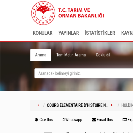
KONULAR
YAYINLAR
İSTATİSTİKLER
KAYN
Arama
Tam Metin Arama
Çoklu dil
COURS ELEMENTAIRE D'HISTOIRE N...
HOLDI
Cite this
Whatsapp
Email this
Exp