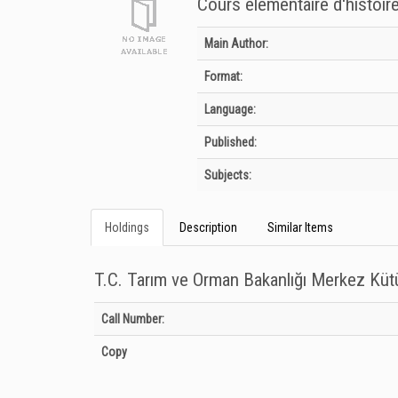
Cours elementaire d'histoire
Bibliographic Details
Main Author:
Format:
Language:
Published:
Subjects:
Holdings
Description
Similar Items
T.C. Tarım ve Orman Bakanlığı Merkez Kü
Holdings details from T.C. Tarım ve Orman Bakanlığı Merkez
Call Number:
Copy