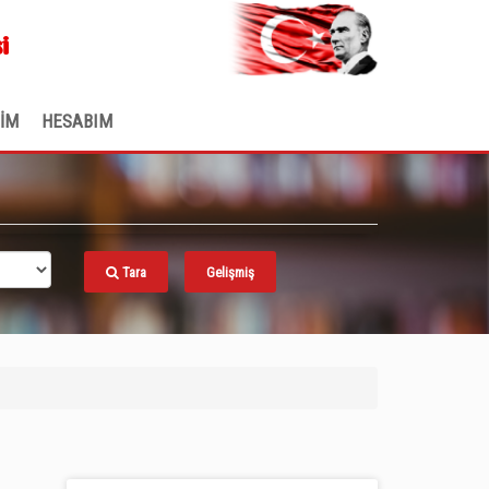
.
i
ŞİM
HESABIM
Tara
Gelişmiş