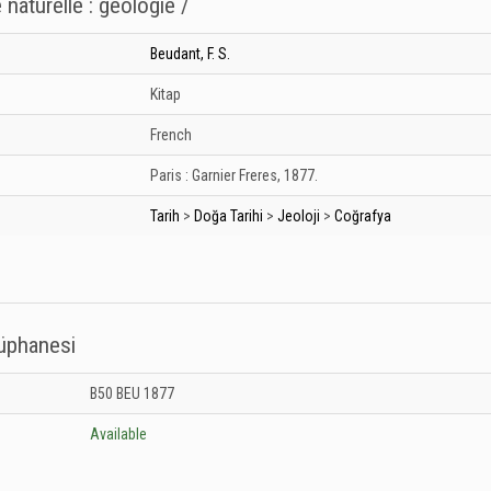
 naturelle : geologie /
Beudant, F. S.
Kitap
French
Paris :
Garnier Freres,
1877.
Tarih
>
Doğa Tarihi
>
Jeoloji
>
Coğrafya
tüphanesi
 Kütüphanesi: Unknown
B50 BEU 1877
Available