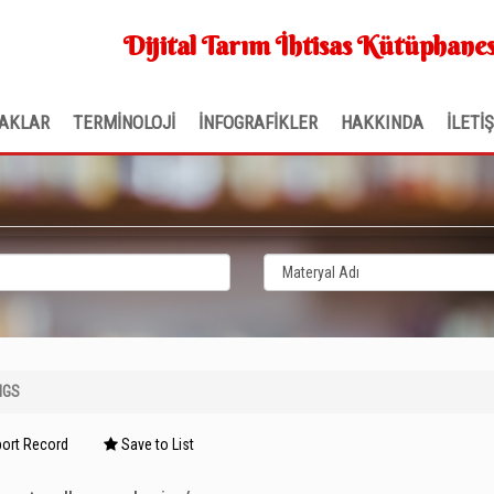
Dijital Tarım İhtisas Kütüphanes
AKLAR
TERMİNOLOJİ
İNFOGRAFİKLER
HAKKINDA
İLETİ
NGS
ort Record
Save to List