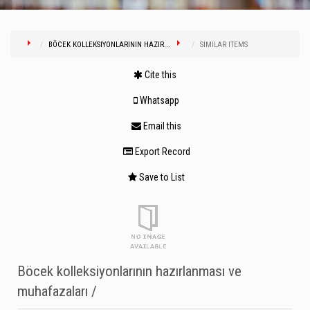
BÖCEK KOLLEKSIYONLARININ HAZIR...
SIMILAR ITEMS
Cite this
Whatsapp
Email this
Export Record
Save to List
Böcek kolleksiyonlarının hazırlanması ve
muhafazaları /