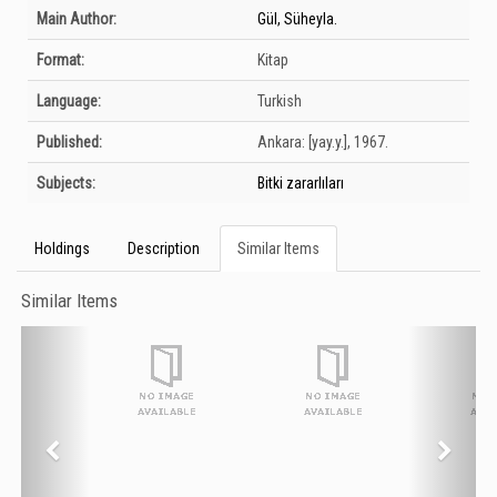
Bibliographic Details
Main Author:
Gül, Süheyla.
Format:
Kitap
Language:
Turkish
Published:
Ankara:
[yay.y.],
1967.
Subjects:
Bitki zararlıları
Holdings
Description
Similar Items
Similar Items