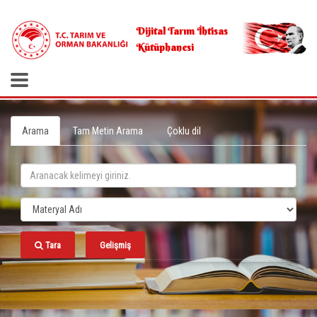
.
Dijital Tarım İhtisas
Kütüphanesi
Arama
Tam Metin Arama
Çoklu dil
Tara
Gelişmiş