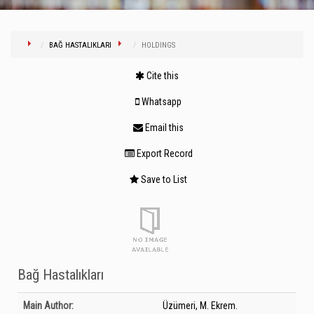
BAĞ HASTALIKLARI
HOLDINGS
Cite this
Whatsapp
Email this
Export Record
Save to List
Bağ Hastalıkları
Bibliographic Details
Main Author:
Üzümeri, M. Ekrem.