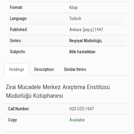
Format:
Kitap
Language:
Turkish
Published:
Ankara:
[yay.y.]
1947.
Series:
Neşriyat Müdürlüğü;
Subjects:
Bitki hastalıkları
Holdings
Description
Similar Items
Zirai Mücadele Merkez Araştırma Enstitüsü
Müdürlüğü Kütüphanesi
Holdings details from Zirai Mücadele Merkez Araştırma Enstitüsü Müdürlüğü
Call Number:
H2O ÜZÜ 1947
Kütüphanesi: Unknown
Copy
Available