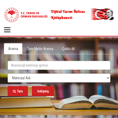
.
Dijital Tarım İhtisas
Kütüphanesi
Arama
Tam Metin Arama
Çoklu dil
Tara
Gelişmiş