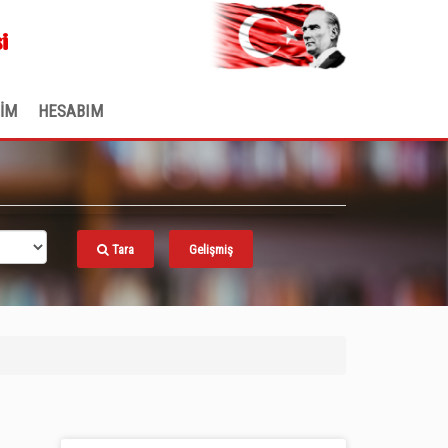
.
i
ŞİM
HESABIM
Tara
Gelişmiş