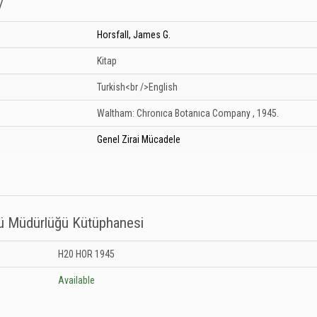
/
Horsfall, James G.
Kitap
Turkish<br />English
Waltham:
Chronıca Botanıca Company ,
1945.
Genel Zirai Mücadele
sü Müdürlüğü Kütüphanesi
titüsü Müdürlüğü Kütüphanesi: Unknown
H20 HOR 1945
Available