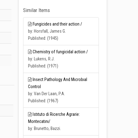
Similar Items
Fungicides and their action /
by: Horsfall, James G.
Published: (1945)
Chemistry of fungicidal action /
by: Lukens, R.J.
Published: (1971)
Insect Pathology And Mıcrobıal
Control
by: Van Der Laan, P.A.
Published: (1967)
Istıtuto di Ricerche Agrarie:
Montecatını/
by: Brunetto, Bazzi.