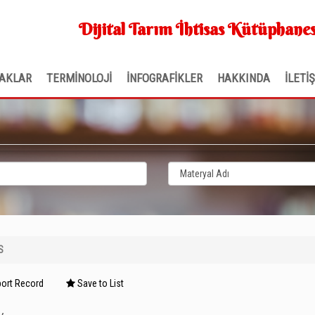
Dijital Tarım İhtisas Kütüphanes
AKLAR
TERMİNOLOJİ
İNFOGRAFİKLER
HAKKINDA
İLETİ
S
ort Record
Save to List