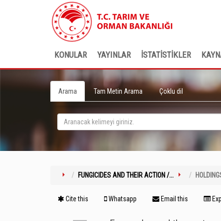
KONULAR
YAYINLAR
İSTATİSTİKLER
KAYN
Arama
Tam Metin Arama
Çoklu dil
FUNGICIDES AND THEIR ACTION /...
HOLDING
Cite this
Whatsapp
Email this
Exp