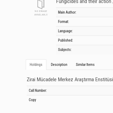
Fungıcıdes and theır actıon 
Bibliographic Details
Main Author:
Format:
Language:
Published:
Subjects:
Holdings
Description
Similar Items
Zirai Mücadele Merkez Araştırma Enstitü
Holdings details from Zirai Mücadele Merkez Araştırma Ens
Call Number:
Copy