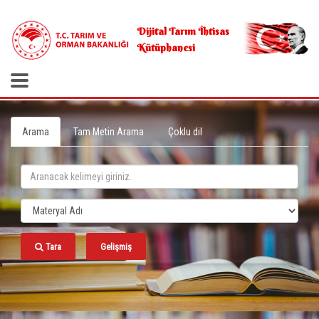
.
Dijital Tarım İhtisas
Kütüphanesi
Arama
Tam Metin Arama
Çoklu dil
Tara
Gelişmiş