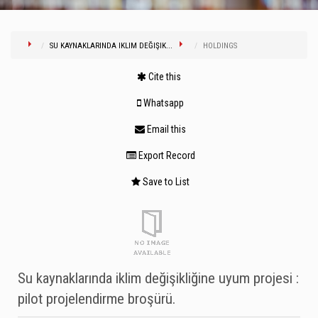
SU KAYNAKLARINDA IKLIM DEĞIŞIK...
HOLDINGS
Cite this
Whatsapp
Email this
Export Record
Save to List
Su kaynaklarında iklim değişikliğine uyum projesi :
pilot projelendirme broşürü.