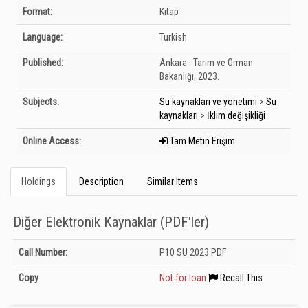
Bibliographic Details
Format:
Kitap
Language:
Turkish
Published:
Ankara :
Tarım ve Orman
Bakanlığı,
2023.
Subjects:
Su kaynakları ve yönetimi
>
Su
kaynakları
>
İklim değişikliği
Online Access:
Tam Metin Erişim
Holdings
Description
Similar Items
Diğer Elektronik Kaynaklar (PDF'ler)
Holdings details from Diğer Elektronik Kaynaklar (PDF&#039;ler): Unknown
Call Number:
P10 SU 2023 PDF
Copy
Not for loan
Recall This