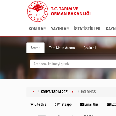
KONULAR
YAYINLAR
İSTATİSTİKLER
KAYN
Arama
Tam Metin Arama
Çoklu dil
KONYA TARIM 2021.
HOLDINGS
Cite this
Whatsapp
Email this
Exp