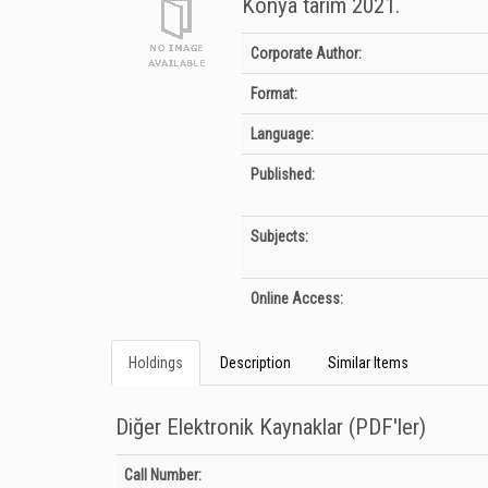
Konya tarım 2021.
Bibliographic Details
Corporate Author:
Format:
Language:
Published:
Subjects:
Online Access:
Holdings
Description
Similar Items
Diğer Elektronik Kaynaklar (PDF'ler)
Holdings details from Diğer Elektronik Kaynaklar (PDF&#039;
Call Number: