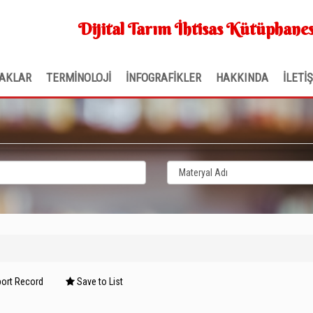
Dijital Tarım İhtisas Kütüphanes
AKLAR
TERMİNOLOJİ
İNFOGRAFİKLER
HAKKINDA
İLETİ
ort Record
Save to List