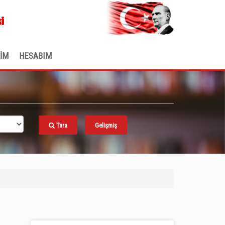
.
i
ŞİM
HESABIM
Tara
Gelişmiş