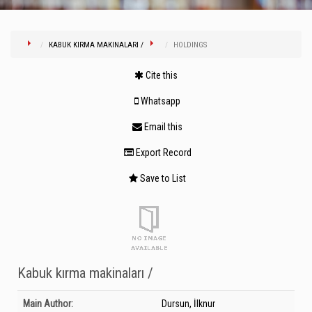
KABUK KIRMA MAKINALARI /
HOLDINGS
Cite this
Whatsapp
Email this
Export Record
Save to List
Kabuk kırma makinaları /
Bibliographic Details
Main Author:
Dursun, İlknur