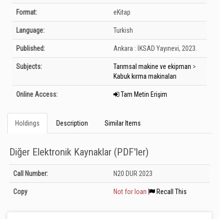
Format:
eKitap
Language:
Turkish
Published:
Ankara :
İKSAD Yayınevi,
2023.
Subjects:
Tarımsal makine ve ekipman
>
Kabuk kırma makinaları
Online Access:
Tam Metin Erişim
Holdings
Description
Similar Items
Diğer Elektronik Kaynaklar (PDF'ler)
Holdings details from Diğer Elektronik Kaynaklar (PDF&#039;ler): Unknown
Call Number:
N20 DUR 2023
Copy
Not for loan
Recall This