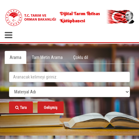
.
Dijital Tarım İhtisas
Kütüphanesi
Arama
Tam Metin Arama
Çoklu dil
Tara
Gelişmiş