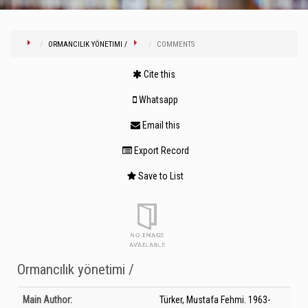
ORMANCILIK YÖNETIMI /
COMMENTS
Cite this
Whatsapp
Email this
Export Record
Save to List
Ormancılık yönetimi /
Bibliographic Details
Main Author:
Türker, Mustafa Fehmi. 1963-