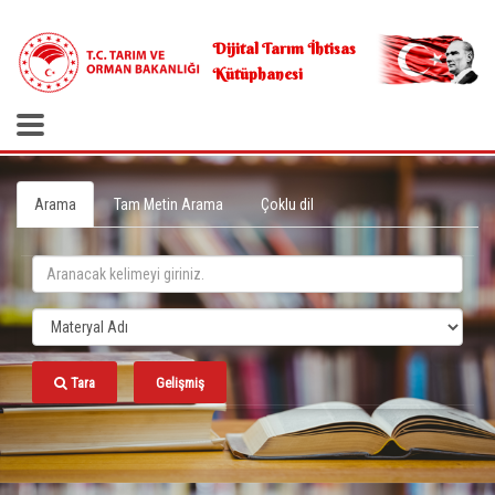
.
Dijital Tarım İhtisas
Kütüphanesi
Arama
Tam Metin Arama
Çoklu dil
Tara
Gelişmiş