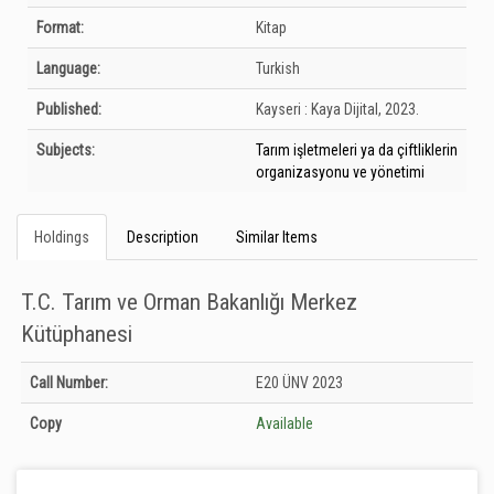
Format:
Kitap
Language:
Turkish
Published:
Kayseri :
Kaya Dijital,
2023.
Subjects:
Tarım işletmeleri ya da çiftliklerin
organizasyonu ve yönetimi
Holdings
Description
Similar Items
T.C. Tarım ve Orman Bakanlığı Merkez
Kütüphanesi
Holdings details from T.C. Tarım ve Orman Bakanlığı Merkez Kütüphanesi:
Call Number:
E20 ÜNV 2023
Unknown
Copy
Available