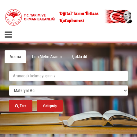
.
Dijital Tarım İhtisas
Kütüphanesi
Arama
Tam Metin Arama
Çoklu dil
Tara
Gelişmiş