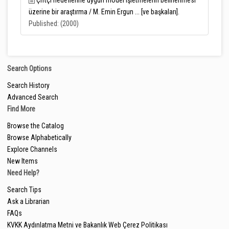
Çiftçi hedeflerine uygun model işletmelerin belirlenmesi
üzerine bir araştırma / M. Emin Ergun ... [ve başkaları].
Published: (2000)
Search Options
Search History
Advanced Search
Find More
Browse the Catalog
Browse Alphabetically
Explore Channels
New Items
Need Help?
Search Tips
Ask a Librarian
FAQs
KVKK Aydınlatma Metni ve Bakanlık Web Çerez Politikası