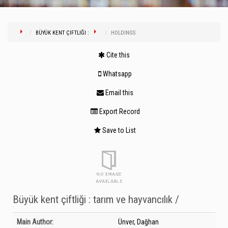
BÜYÜK KENT ÇIFTLIĞI :
HOLDINGS
Cite this
Whatsapp
Email this
Export Record
Save to List
Büyük kent çiftliği : tarım ve hayvancılık /
Bibliographic Details
Main Author:
Ünver, Dağhan