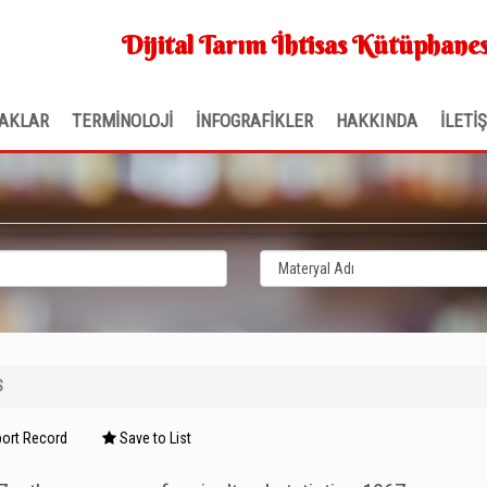
Dijital Tarım İhtisas Kütüphanes
AKLAR
TERMİNOLOJİ
İNFOGRAFİKLER
HAKKINDA
İLETİ
S
ort Record
Save to List