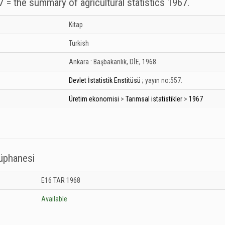
67 = the summary of agricultural statistics 1967.
Kitap
Turkish
Ankara :
Başbakanlık, DİE,
1968.
Devlet İstatistik Enstitüsü ;
yayın no:557.
Üretim ekonomisi
>
Tarımsal istatistikler
>
1967
tüphanesi
 Kütüphanesi: Unknown
E16 TAR 1968
Available