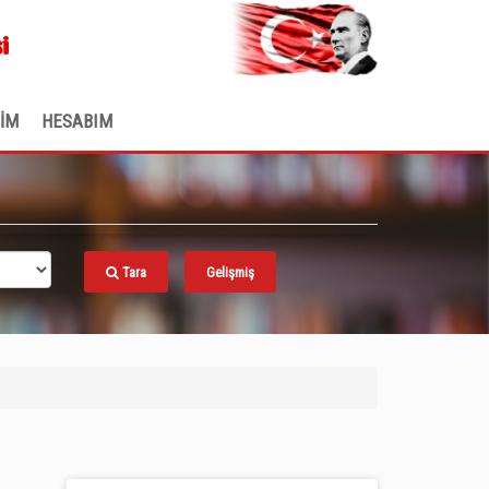
.
i
ŞİM
HESABIM
Tara
Gelişmiş