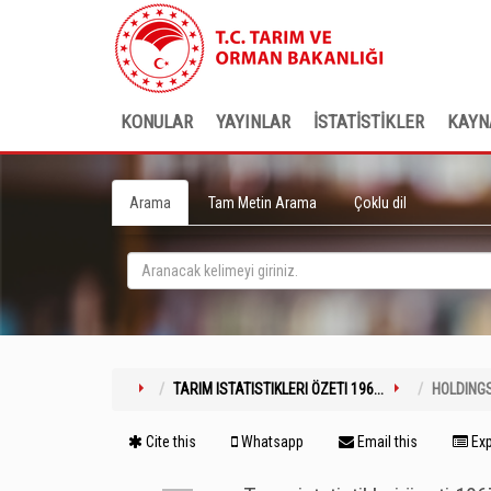
KONULAR
YAYINLAR
İSTATİSTİKLER
KAYN
Arama
Tam Metin Arama
Çoklu dil
TARIM ISTATISTIKLERI ÖZETI 196...
HOLDING
Cite this
Whatsapp
Email this
Exp