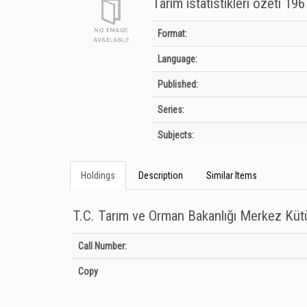
Tarım istatistikleri özeti 19
Bibliographic Details
Format:
Language:
Published:
Series:
Subjects:
Holdings
Description
Similar Items
T.C. Tarım ve Orman Bakanlığı Merkez Kü
Holdings details from T.C. Tarım ve Orman Bakanlığı Merkez
Call Number:
Copy