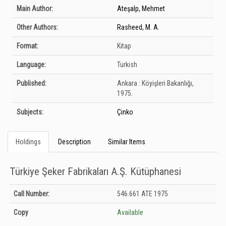
Bibliographic Details
Main Author:
Ateşalp, Mehmet
Other Authors:
Rasheed, M. A.
Format:
Kitap
Language:
Turkish
Published:
Ankara :
Köyişleri Bakanlığı,
1975.
Subjects:
Çinko
Holdings
Description
Similar Items
Türkiye Şeker Fabrikaları A.Ş. Kütüphanesi
Holdings details from Türkiye Şeker Fabrikaları A.Ş. Kütüphanesi: Unknown
Call Number:
546.661 ATE 1975
Copy
Available