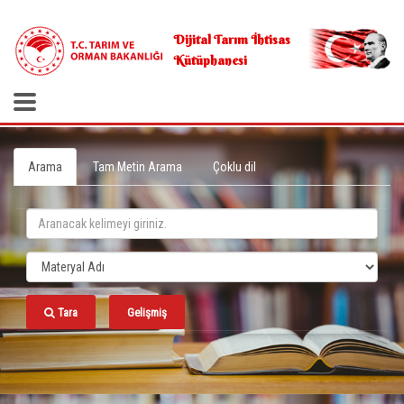
.
Dijital Tarım İhtisas
Kütüphanesi
Arama
Tam Metin Arama
Çoklu dil
Tara
Gelişmiş