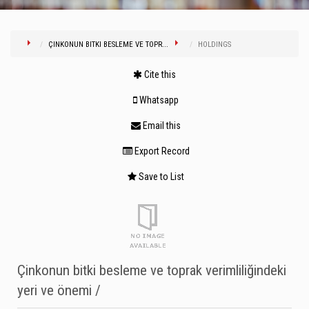
ÇINKONUN BITKI BESLEME VE TOPR...
HOLDINGS
Cite this
Whatsapp
Email this
Export Record
Save to List
Çinkonun bitki besleme ve toprak verimliliğindeki
yeri ve önemi /