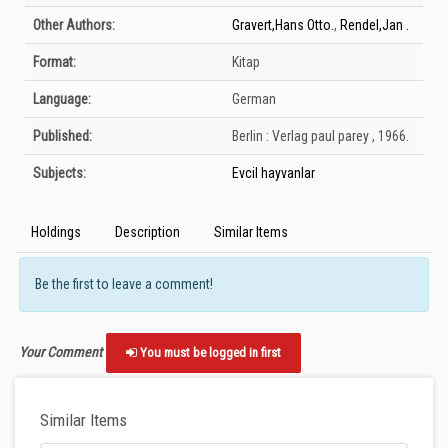
Other Authors:
Gravert,Hans Otto.
,
Rendel,Jan .
Format:
Kitap
Language:
German
Published:
Berlin :
Verlag paul parey ,
1966.
Subjects:
Evcil hayvanlar
Holdings
Description
Similar Items
Be the first to leave a comment!
Your Comment
You must be logged in first
Similar Items