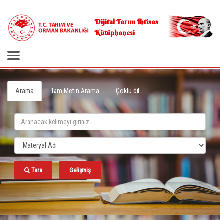
.
Dijital Tarım İhtisas
Kütüphanesi
Arama
Tam Metin Arama
Çoklu dil
Tara
Gelişmiş