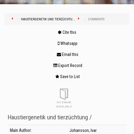
HAUSTIERGENETIK UND TIERZÜCHTU...
COMMENTS
Cite this
Whatsapp
Email this
Export Record
Save to List
Haustiergenetik und tierzüchtung /
Bibliographic Details
Main Author:
Johansson, Ivar