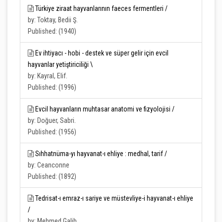
Türkiye ziraat hayvanlarının faeces fermentleri /
by: Toktay, Bedii Ş.
Published: (1940)
Ev ihtiyacı - hobi - destek ve süper gelir için evcil
hayvanlar yetiştiriciliği \
by: Kayral, Elif.
Published: (1996)
Evcil hayvanların muhtasar anatomi ve fizyolojisi /
by: Doğuer, Sabri.
Published: (1956)
Sıhhatnüma-yı hayvanat-ı ehliye : medhal, tarif /
by: Ceanconne
Published: (1892)
Tedrisat-ı emraz-ı sariye ve müstevliye-i hayvanat-ı ehliye
/
by: Mehmed Galib.