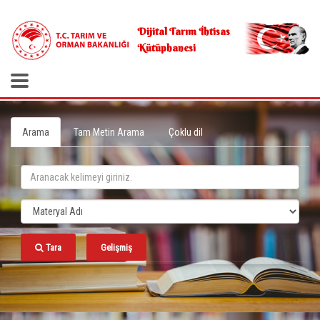
.
Dijital Tarım İhtisas
Kütüphanesi
Arama
Tam Metin Arama
Çoklu dil
Tara
Gelişmiş