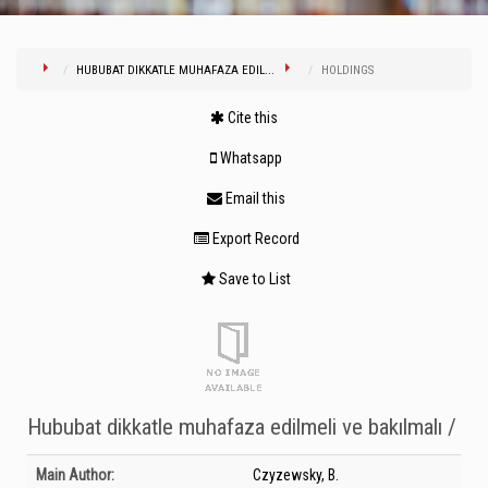
HUBUBAT DIKKATLE MUHAFAZA EDIL...
HOLDINGS
Cite this
Whatsapp
Email this
Export Record
Save to List
Hububat dikkatle muhafaza edilmeli ve bakılmalı /
Bibliographic Details
Main Author:
Czyzewsky, B.