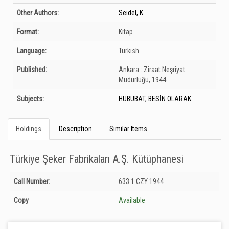
Other Authors:
Seidel, K.
Format:
Kitap
Language:
Turkish
Published:
Ankara :
Ziraat Neşriyat
Müdürlüğü,
1944.
Subjects:
HUBUBAT, BESİN OLARAK
Holdings
Description
Similar Items
Türkiye Şeker Fabrikaları A.Ş. Kütüphanesi
Holdings details from Türkiye Şeker Fabrikaları A.Ş. Kütüphanesi: Unknown
Call Number:
633.1 CZY 1944
Copy
Available