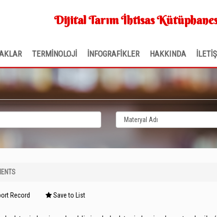
Dijital Tarım İhtisas Kütüphanes
AKLAR
TERMİNOLOJİ
İNFOGRAFİKLER
HAKKINDA
İLETİ
ENTS
ort Record
Save to List