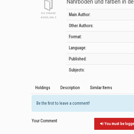
Nährböden und farben in der 
Bibliographic Details
Main Author:
Other Authors:
Format:
Language:
Published:
Subjects:
Holdings
Description
Similar Items
Be the first to leave a comment!
Your Comment
You must be logged 