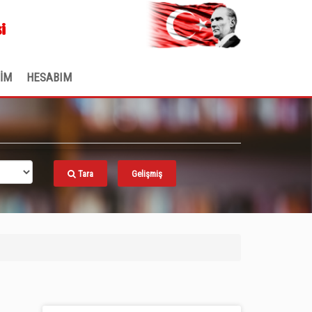
.
i
ŞİM
HESABIM
Tara
Gelişmiş