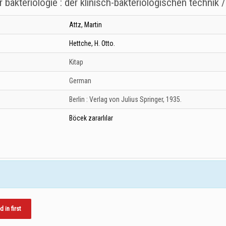
bakteriologie : der klinisch-bakteriologischen technik /
Attz, Martin
Hettche, H. Otto.
Kitap
German
Berlin :
Verlag von Julius Springer,
1935.
Böcek zararlılar
in first