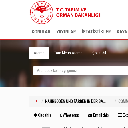
KONULAR
YAYINLAR
İSTATİSTİKLER
KAYN
Arama
Tam Metin Arama
Çoklu dil
NÄHRBÖDEN UND FARBEN IN DER BA...
COMM
Cite this
Whatsapp
Email this
Exp