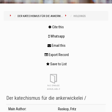
DER KATECHISMUS FÜR DIE ANKERW...
HOLDINGS
Cite this
Whatsapp
Email this
Export Record
Save to List
Der katechismus für die ankerwickelei /
Bibliographic Details
Main Author:
Raskop, Fritz