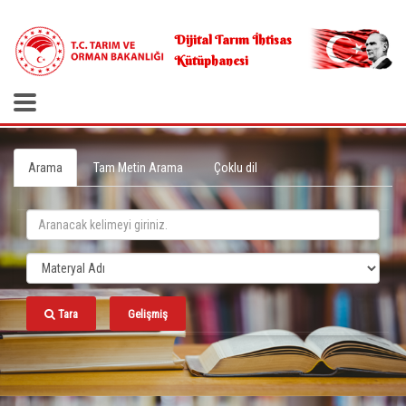
.
Dijital Tarım İhtisas
Kütüphanesi
Arama
Tam Metin Arama
Çoklu dil
Tara
Gelişmiş