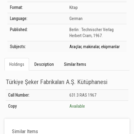
Format:
Kitap
Language:
German
Published:
Berlin :
Technischer Verlag
Herbert Cram,
1967.
Subjects:
Araçlar, makinalar, ekipmanlar
Holdings
Description
Similar Items
Türkiye Şeker Fabrikaları A.Ş. Kütüphanesi
Holdings details from Türkiye Şeker Fabrikaları A.Ş. Kütüphanesi: Unknown
Call Number:
631.3 RAS 1967
Copy
Available
Similar Items