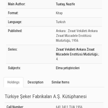
Bibliographic Details
Main Author:
Tuatay, Nazife
Format:
Kitap
Language:
Turkish
Published:
Ankara :
Ziraat Vekâleti Ankara
Ziraat Mücadele Enstitüsü
Müdürlüğü,
1956.
Series:
Ziraat Vekâleti Ankara Ziraat
Mücadele Enstitüsü Müdürlüğü ;
4.
Subjects:
Elma yetiştiricileri
Holdings
Description
Similar Items
Türkiye Şeker Fabrikaları A.Ş. Kütüphanesi
Holdings details from Türkiye Şeker Fabrikaları A.Ş. Kütüphanesi: Unknown
Call Number:
641.3411 TUA 1956