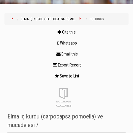
ELMA IÇ KURDU (CARPOCAPSA POMO...
HOLDINGS
Cite this
Whatsapp
Email this
Export Record
Save to List
Elma iç kurdu (carpocapsa pomoella) ve
mücadelesi /