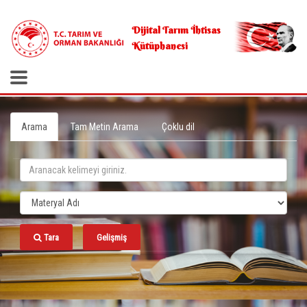
.
Dijital Tarım İhtisas
Kütüphanesi
Arama
Tam Metin Arama
Çoklu dil
Tara
Gelişmiş