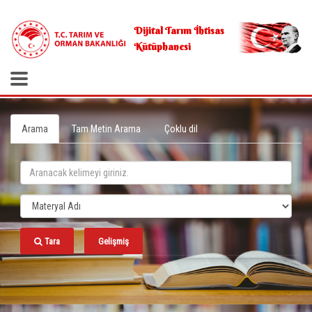
.
Dijital Tarım İhtisas
Kütüphanesi
Arama
Tam Metin Arama
Çoklu dil
Tara
Gelişmiş