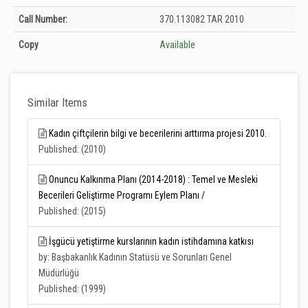
Holdings details from T.C. Tarım ve Orman Bakanlığı Kütüphanesi (Söğütözü
Call Number:
370.113082 TAR 2010
Koleksiyonu - Yenimahalle): Unknown
Copy
Available
Similar Items
Kadın çiftçilerin bilgi ve becerilerini arttırma projesi 2010.
Published: (2010)
Onuncu Kalkınma Planı (2014-2018) : Temel ve Mesleki
Becerileri Geliştirme Programı Eylem Planı /
Published: (2015)
İşgücü yetiştirme kurslarının kadın istihdamına katkısı
by: Başbakanlık Kadının Statüsü ve Sorunları Genel
Müdürlüğü
Published: (1999)