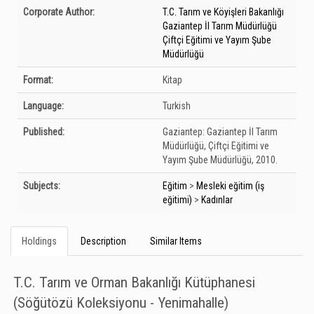
Bibliographic Details
Corporate Author:
T.C. Tarım ve Köyişleri Bakanlığı
Gaziantep İl Tarım Müdürlüğü
Çiftçi Eğitimi ve Yayım Şube
Müdürlüğü
Format:
Kitap
Language:
Turkish
Published:
Gaziantep:
Gaziantep İl Tarım
Müdürlüğü, Çiftçi Eğitimi ve
Yayım Şube Müdürlüğü,
2010.
Subjects:
Eğitim
>
Mesleki eğitim (iş
eğitimi)
>
Kadınlar
Holdings
Description
Similar Items
T.C. Tarım ve Orman Bakanlığı Kütüphanesi
(Söğütözü Koleksiyonu - Yenimahalle)