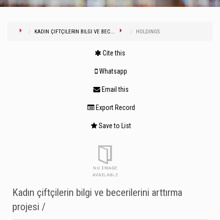
KADIN ÇIFTÇILERIN BILGI VE BEC...
HOLDINGS
Cite this
Whatsapp
Email this
Export Record
Save to List
Kadın çiftçilerin bilgi ve becerilerini arttırma
projesi /