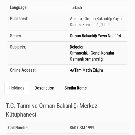
Language:
Turkish
Published:
Ankara :
Orman Bakanlığı Yayın
Dairesi Başkanlığı,
1999.
Series:
Orman Bakanlığı Yayın No: 094
Subjects:
Belgeler
Ormancılık - Genel Konular
Osmanlı ormancılığı
Online Access:
Tam Metin Erişim
Holdings
Description
Similar Items
T.C. Tarım ve Orman Bakanlığı Merkez
Kütüphanesi
Holdings details from T.C. Tarım ve Orman Bakanlığı Merkez Kütüphanesi:
Call Number:
B50 OSM 1999
Unknown