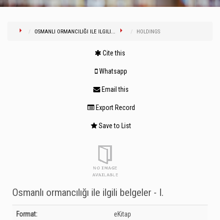
OSMANLI ORMANCILIĞI ILE ILGILI...
HOLDINGS
Cite this
Whatsapp
Email this
Export Record
Save to List
Osmanlı ormancılığı ile ilgili belgeler - I.
Bibliographic Details
Format:
eKitap