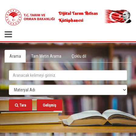
.
Dijital Tarım İhtisas
Kütüphanesi
Arama
Tam Metin Arama
Çoklu dil
Tara
Gelişmiş