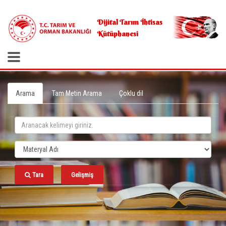
.
Dijital Tarım İhtisas
Kütüphanesi
Arama
Tam Metin Arama
Çoklu dil
Tara
Gelişmiş