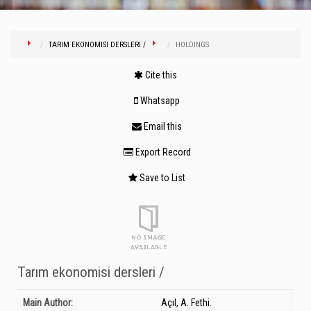
TARIM EKONOMISI DERSLERI /
HOLDINGS
Cite this
Whatsapp
Email this
Export Record
Save to List
Tarım ekonomisi dersleri /
Bibliographic Details
Main Author:
Açıl, A. Fethi.