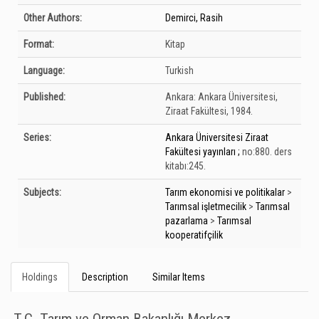
Other Authors:
Demirci, Rasih
Format:
Kitap
Language:
Turkish
Published:
Ankara:
Ankara Üniversitesi,
Ziraat Fakültesi,
1984.
Series:
Ankara Üniversitesi Ziraat
Fakültesi yayınları ;
no:880. ders
kitabı:245.
Subjects:
Tarım ekonomisi ve politikalar
>
Tarımsal işletmecilik
>
Tarımsal
pazarlama
>
Tarımsal
kooperatifçilik
Holdings
Description
Similar Items