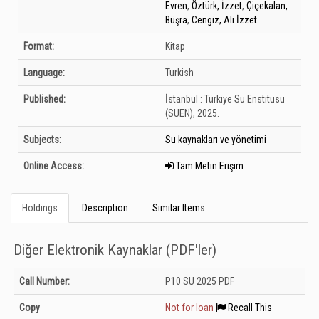
Evren
,
Öztürk, İzzet
,
Çiçekalan,
Büşra
,
Cengiz, Ali İzzet
Format:
Kitap
Language:
Turkish
Published:
İstanbul :
Türkiye Su Enstitüsü
(SUEN),
2025.
Subjects:
Su kaynakları ve yönetimi
Online Access:
Tam Metin Erişim
Holdings
Description
Similar Items
Diğer Elektronik Kaynaklar (PDF'ler)
Holdings details from Diğer Elektronik Kaynaklar (PDF&#039;ler): Unknown
Call Number:
P10 SU 2025 PDF
Copy
Not for loan
Recall This