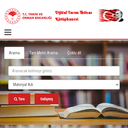
.
Dijital Tarım İhtisas
Kütüphanesi
Arama
Tam Metin Arama
Çoklu dil
Tara
Gelişmiş