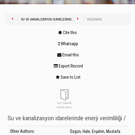
SU VE KANALIZASYON IDARELERIND...
HOLDINGS
Cite this
Whatsapp
Email this
Export Record
Save to List
Su ve kanalizasyon idarelerinde enerji verimliliği /
Bibliographic Details
Other Authors:
Özgün, Hale
,
Erşahin, Mustafa