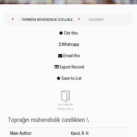
TOPRAĞIN MÜHENDISLIK ÖZELLIKLE...
HOLDINGS
Cite this
Whatsapp
Email this
Export Record
Save to List
Toprağın mühendislik özellikleri \
Bibliographic Details
Main Author:
Karol, R. H.