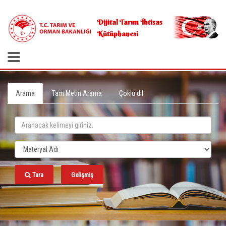
.
Dijital Tarım İhtisas
Kütüphanesi
Arama
Tam Metin Arama
Çoklu dil
Tara
Gelişmiş